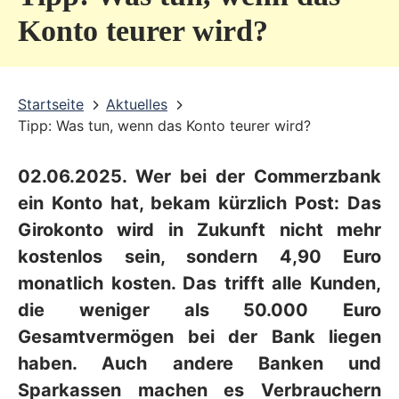
v
Konto teurer wird?
i
c
Startseite
Aktuelles
e
Tipp: Was tun, wenn das Konto teurer wird?
b
e
02.06.2025. Wer bei der Commerzbank
r
ein Konto hat, bekam kürzlich Post: Das
e
Girokonto wird in Zukunft nicht mehr
kostenlos sein, sondern 4,90 Euro
i
monatlich kosten. Das trifft alle Kunden,
c
die weniger als 50.000 Euro
h
Gesamtvermögen bei der Bank liegen
haben. Auch andere Banken und
Sparkassen machen es Verbrauchern