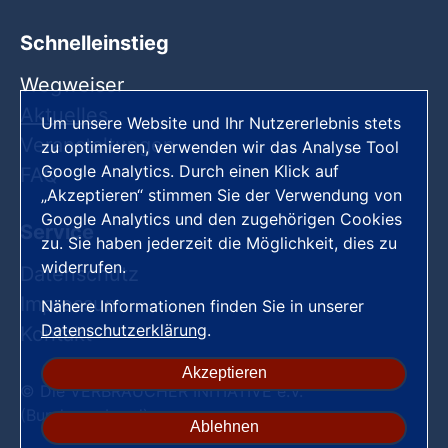
Schnelleinstieg
Wegweiser
Aktuelles
Um unsere Website und Ihr Nutzererlebnis stets
Veranstaltungen
zu optimieren, verwenden wir das Analyse Tool
Google Analytics. Durch einen Klick auf
FAQ
„Akzeptieren“ stimmen Sie der Verwendung von
Google Analytics und den zugehörigen Cookies
Service
zu. Sie haben jederzeit die Möglichkeit, dies zu
widerrufen.
Datenschutz
Impressum
Nähere Informationen finden Sie in unserer
Datenschutzerklärung
.
Kontakt
Akzeptieren
© Die VERBRAUCHER INITIATIVE e.V.
(Bundesverband)
Ablehnen