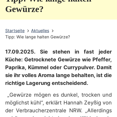
v
Gewürze?
i
c
Startseite
Aktuelles
e
Tipp: Wie lange halten Gewürze?
b
e
17.09.2025. Sie stehen in fast jeder
r
Küche: Getrocknete Gewürze wie Pfeffer,
e
Paprika, Kümmel oder Currypulver. Damit
sie ihr volles Aroma lange behalten, ist die
i
richtige Lagerung entscheidend.
c
h
„Gewürze mögen es dunkel, trocken und
möglichst kühl“, erklärt Hannah Zeyßig von
der Verbraucherzentrale NRW. „Allerdings