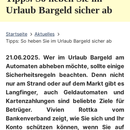
v
Urlaub Bargeld sicher ab
i
c
Startseite
Aktuelles
e
Tipps: So heben Sie im Urlaub Bargeld sicher ab
b
e
21.06.2025. Wer im Urlaub Bargeld am
r
Automaten abheben möchte, sollte einige
e
Sicherheitsregeln beachten. Denn nicht
nur am Strand oder auf dem Markt gibt es
i
Langfinger, auch Geldautomaten und
c
Kartenzahlungen sind beliebte Ziele für
h
Betrüger. Vivien Rottka vom
Bankenverband zeigt, wie Sie sich und Ihr
Konto schützen können, wenn Sie auf