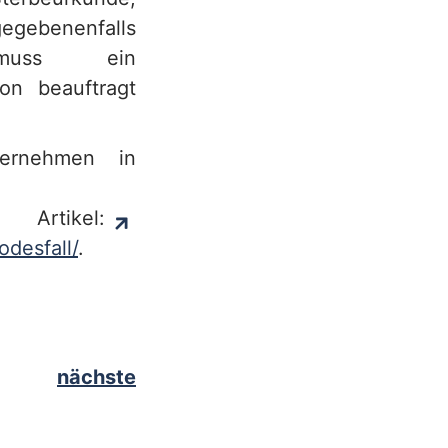
benenfalls
muss ein
on beauftragt
bernehmen in
kel:
desfall/
.
nächste