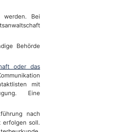
t werden. Bei
anwaltschaft
ndige Behörde
haft oder das
 Kommunikation
aktlisten mit
ügung. Eine
kführung nach
erfolgen soll.
erbeurkunde,