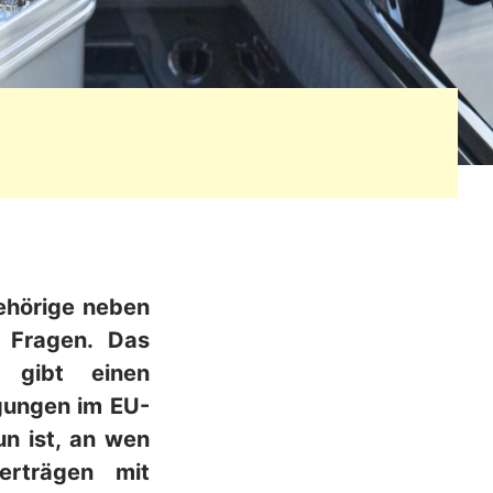
gehörige neben
n Fragen. Das
d gibt einen
gungen im EU-
un ist, an wen
rträgen mit