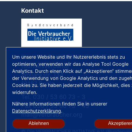
Kontakt
Die VERBRAUCHER INITIATIVE e.V.
Um unsere Website und Ihr Nutzererlebnis stets zu
optimieren, verwenden wir das Analyse Tool Google
(Bundesverband)
Analytics. Durch einen Klick auf „Akzeptieren“ stimme
Wollankstr. 134
der Verwendung von Google Analytics und den zugeh
13187 Berlin
Cookies zu. Sie haben jederzeit die Möglichkeit, dies
widerrufen.
Tel. 030 / 53 60 73 - 3
Nähere Informationen finden Sie in unserer
Fax 030 / 53 60 73 - 45
Datenschutzerklärung
.
mail
verbraucher
org
Ablehnen
Akzeptiere
© Die VERBRAUCHER INITIATIVE e.V. (Bundesver