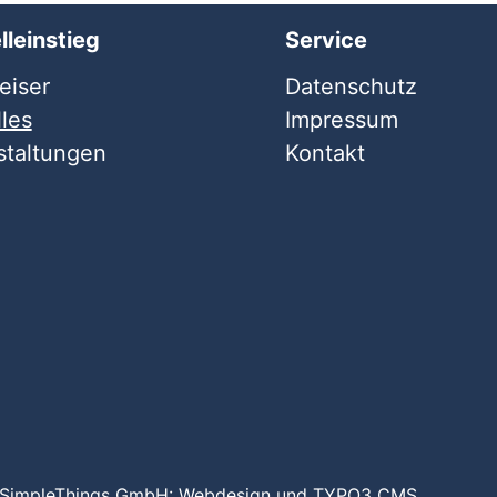
lleinstieg
Service
iser
Datenschutz
les
Impressum
staltungen
Kontakt
SimpleThings GmbH:
Webdesign
und
TYPO3 CMS