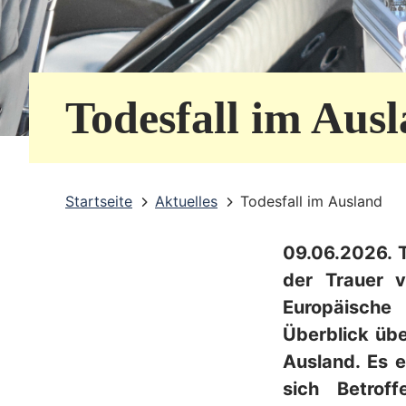
e
r
v
Todesfall im Aus
i
c
e
Startseite
Aktuelles
Todesfall im Ausland
b
09.06.2026. T
e
der Trauer v
r
Europäische
e
Überblick üb
i
Ausland. Es e
sich Betro
c