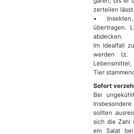
garen, bis er 
zerteilen lässt
• Insekten, 
übertragen. 
abdecken.
Im Idealfall 
werden (z. 
Lebensmittel,
Tier stammende
Sofort verzeh
Bei ungekühl
Insbesondere 
sollten ausre
sich die Zahl
ein Salat be