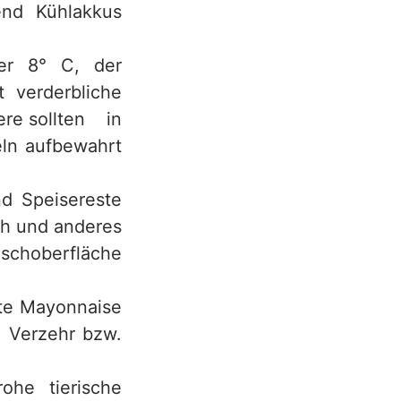
end Kühlakkus
er 8° C, der
t verderbliche
ere sollten in
eln aufbewahrt
d Speisereste
sch und anderes
ischoberfläche
lte Mayonnaise
m Verzehr bzw.
ohe tierische