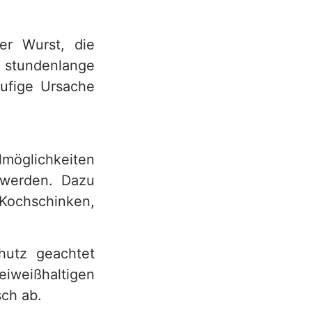
er Wurst, die
s stundenlange
ufige Ursache
lmöglichkeiten
t werden. Dazu
Kochschinken,
hutz geachtet
weißhaltigen
sch ab.