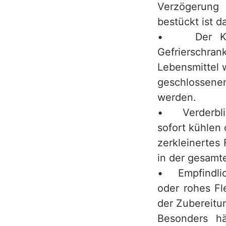
Verzögerung 
bestückt ist da
• Der Kühls
Gefrierschran
Lebensmittel 
geschlossenen
werden.
• Verderblic
sofort kühlen 
zerkleinertes
in der gesamt
• Empfindlich
oder rohes Fl
der Zubereitu
Besonders hä