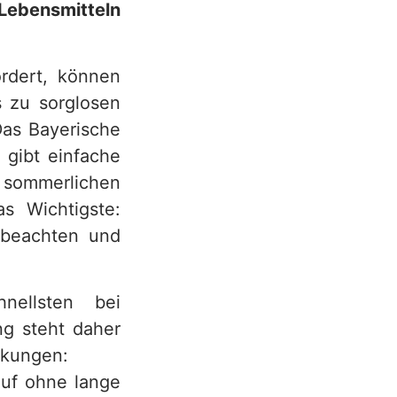
ebensmitteln
rdert, können
s zu sorglosen
Das Bayerische
 gibt einfache
i sommerlichen
s Wichtigste:
g beachten und
nellsten bei
g steht daher
nkungen:
auf ohne lange