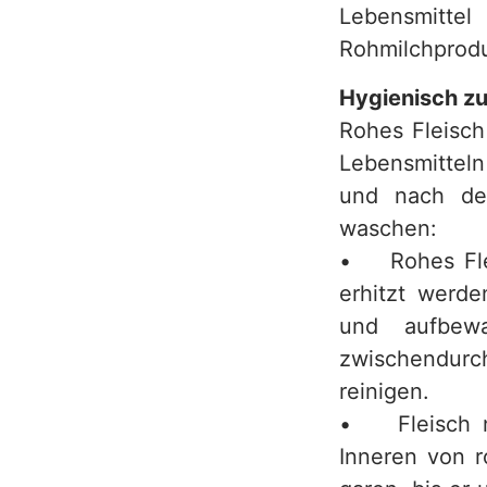
Lebensmitte
Rohmilchprodu
Hygienisch zu
Rohes Fleisch
Lebensmitteln
und nach der
waschen:
• Rohes Flei
erhitzt werde
und aufbewa
zwischendurch
reinigen.
• Fleisch nu
Inneren von r