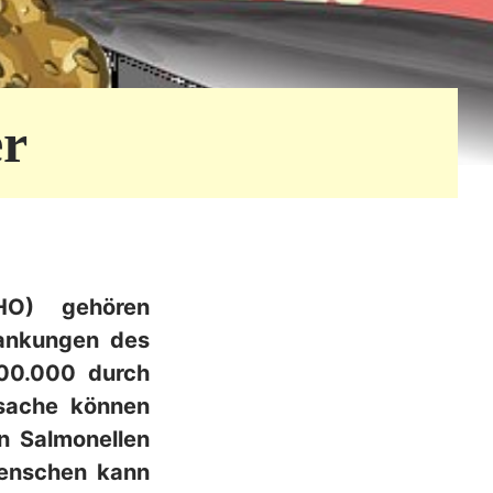
er
HO) gehören
rankungen des
200.000 durch
rsache können
n Salmonellen
Menschen kann