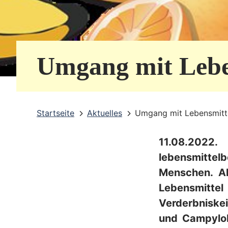
e
r
v
Umgang mit Lebe
i
c
e
Startseite
Aktuelles
Umgang mit Lebensmitt
b
11.08.2022
e
lebensmittel
r
Menschen. Al
e
Lebensmittel
i
Verderbniske
und Campylob
c