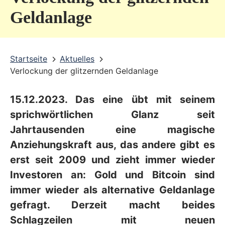
v
Geldanlage
i
c
Startseite
Aktuelles
e
Verlockung der glitzernden Geldanlage
b
e
15.12.2023. Das eine übt mit seinem
r
sprichwörtlichen Glanz seit
e
Jahrtausenden eine magische
Anziehungskraft aus, das andere gibt es
i
erst seit 2009 und zieht immer wieder
c
Investoren an: Gold und Bitcoin sind
h
immer wieder als alternative Geldanlage
gefragt. Derzeit macht beides
Schlagzeilen mit neuen