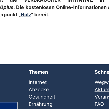
tet die VERBRAUCHER INITIATIVE in
0plus
. Die kostenlosen Online-Informationen
rpunkt „
Holz
“ bereit.
Themen
Schne
Internet
Wegwe
Abzocke
Aktuel
Gesundheit
Veran
Ernährung
FAQ