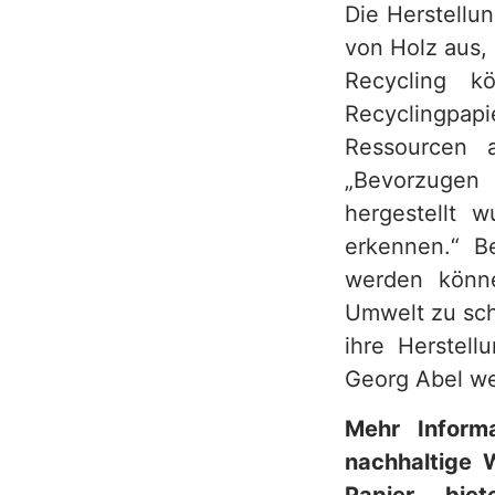
Die Herstellu
von Holz aus,
Recycling k
Recyclingpapi
Ressourcen a
„Bevorzugen 
hergestellt 
erkennen.“ B
werden könne
Umwelt zu sch
ihre Herstell
Georg Abel we
Mehr Inform
nachhaltige 