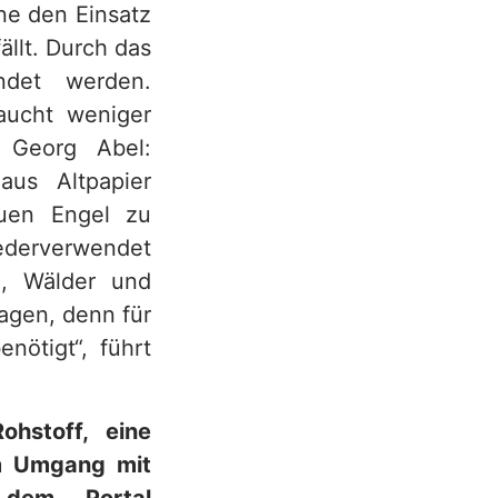
ne den Einsatz
llt. Durch das
ndet werden.
raucht weniger
t Georg Abel:
aus Altpapier
auen Engel zu
ederverwendet
i, Wälder und
agen, denn für
nötigt“, führt
hstoff, eine
um Umgang mit