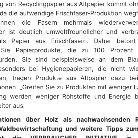
ng von Recyclingpapier aus Altpapier kommt oh
 da die aufwendige Frischfaser-Produktion wegfä
önnen die Fasern mehrmals wiederverwe
er ist deutlich umweltfreundlicher und verb
ls Papier aus Frischfasern. Daher beton
Sie Papierprodukte, die zu 100 Prozent 
wurden. Sie sind beispielsweise an dem Bl
esonders bei Hygienepapieren, die nicht wi
n, tragen Produkte aus Altpapier dazu be
onen. „Greifen Sie zu Produkten mit weniger L
ung werden weniger Rohstoffe und Energie be
iter aus.
ationen über Holz als nachwachsenden Ro
Waldbewirtschaftung und weitere Tipps z