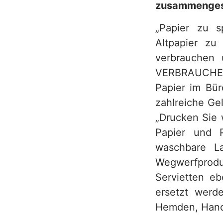
zusammengest
h
„Papier zu s
Altpapier z
verbrauchen 
VERBRAUCHER 
Papier im Bür
zahlreiche Ge
„Drucken Sie 
Papier und 
waschbare La
Wegwerfprod
Servietten e
ersetzt werde
Hemden, Handt