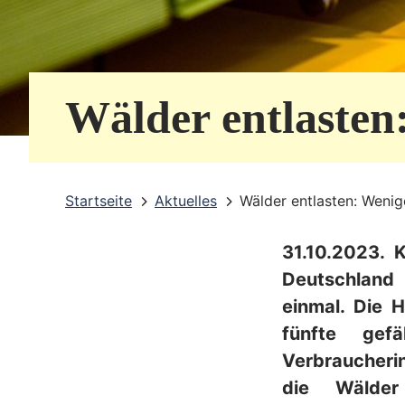
e
r
v
Wälder entlasten
i
c
e
Startseite
Aktuelles
Wälder entlasten: Wenig
b
31.10.2023. 
e
Deutschland 
r
einmal. Die 
e
fünfte gef
i
Verbraucheri
die Wälde
c