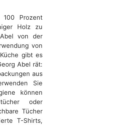
s 100 Prozent
iger Holz zu
 Abel von der
erwendung von
 Küche gibt es
eorg Abel rät:
rpackungen aus
erwenden Sie
ygiene können
ntücher oder
chbare Tücher
erte T-Shirts,