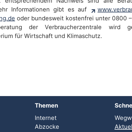
t entsprechendem Nachweis sind alle Bera
Mehr Informationen gibt es auf
www.verbrau
ng.de
oder bundesweit kostenfrei unter 0800 
beratung der Verbraucherzentrale wird g
rium für Wirtschaft und Klimaschutz.
Themen
Schne
Internet
Wegwe
Abzocke
Aktuel