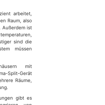
ent arbeitet,
den Raum, also
 Außerdem ist
iztemperaturen,
tiger sind die
ystem müssen
häusern mit
ma-Split-Gerät
mehrere Räume,
ung.
ungen gibt es