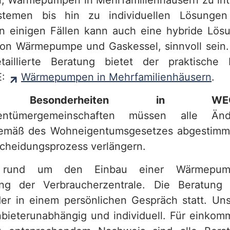
n, Wärmepumpen in Mehrfamilienhäusern zu int
stemen bis hin zu individuellen Lösungen
 einigen Fällen kann auch eine hybride Lös
on Wärmepumpe und Gaskessel, sinnvoll sein.
aillierte Beratung bietet der praktische
E:
Wärmepumpen in Mehrfamilienhäusern
.
iche Besonderheiten in
gentümergemeinschaften müssen alle Än
emäß des Wohneigentumsgesetzes abgestimm
cheidungsprozess verlängern.
 rund um den Einbau einer Wärmepump
ung der Verbraucherzentrale. Die Beratung f
der in einem persönlichen Gespräch statt. Un
nbieterunabhängig und individuell. Für eink