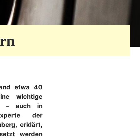
rn
land etwa 40
ne wichtige
en – auch in
Experte der
erg, erklärt,
setzt werden