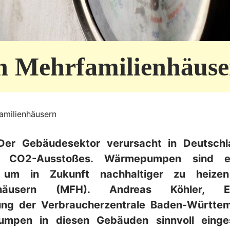
 Mehrfamilienhäuse
milienhäusern
 Der Gebäudesektor verursacht in Deutsch
s CO2-Ausstoßes. Wärmepumpen sind ei
, um in Zukunft nachhaltiger zu heiz
enhäusern (MFH). Andreas Köhler, 
ung der Verbraucherzentrale Baden-Württemb
mpen in diesen Gebäuden sinnvoll einge