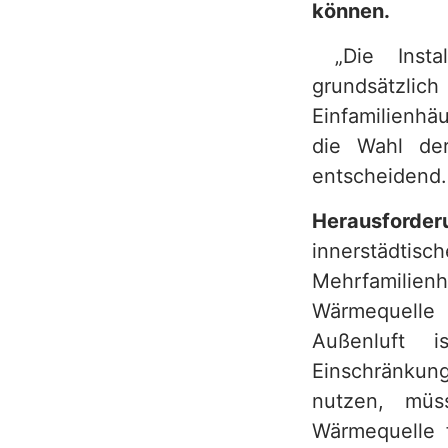
können.
h
„Die Instal
grundsätzl
Einfamilienhä
die Wahl der
entscheidend.
Herausforde
innerstädt
Mehrfamilie
Wärmequelle 
Außenluft 
Einschränkung
nutzen, müs
Wärmequelle 