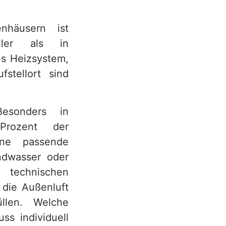
nhäusern ist
ller als in
es Heizsystem,
stellort sind
Besonders in
Prozent der
ine passende
ndwasser oder
technischen
 die Außenluft
llen. Welche
s individuell