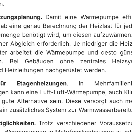
n.
eizungsplanung.
Damit eine Wärmepumpe effizi
rab eine genau Berechnung der Heizlast für je
menge benötigt wird, um diesen aufzuwärmen.
her Abgleich erforderlich. Je niedriger die He
nter arbeitet die Wärmepumpe und desto güns
ten. Bei Gebäuden ohne zentrales Heizs
d Heizleitungen nachgerüstet werden.
ür Etagenheizungen
. In Mehrfamilien
en kann eine Luft-Luft-Wärmepumpe, auch Kli
 gute Alternative sein. Diese versorgt auch 
 ein zusätzliches System zur Warmwasserbereit
öglichkeiten.
Trotz verschiedener Voraussetz