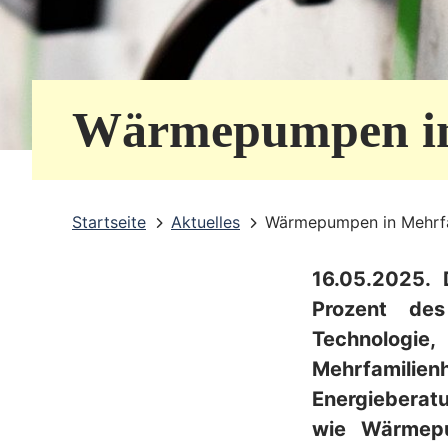
e
r
v
Wärmepumpen in
i
c
e
Startseite
Aktuelles
Wärmepumpen in Mehrfa
b
16.05.2025.
e
Prozent de
r
Technologie
e
Mehrfamili
i
Energieberat
wie Wärmepu
c