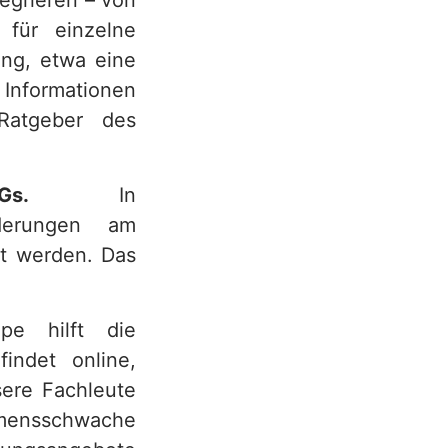
egrieren – von
 für einzelne
ung, etwa eine
 Informationen
 Ratgeber des
 WEGs.
In
derungen am
t werden. Das
e hilft die
indet online,
sere Fachleute
ommensschwache