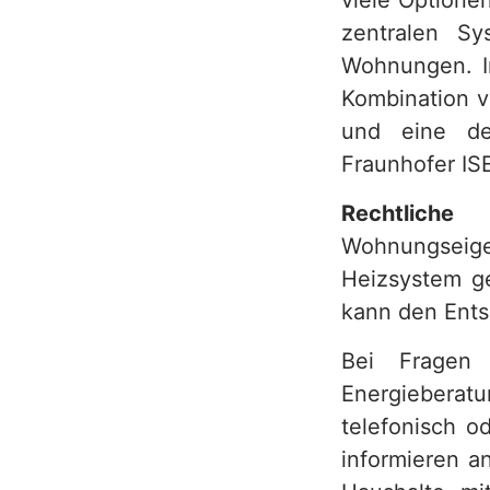
viele Optione
zentralen Sy
Wohnungen. In
Kombination v
und eine det
Fraunhofer IS
Rechtl
Wohnungsei
Heizsystem g
kann den Ents
Bei Fragen
Energieberat
telefonisch o
informieren a