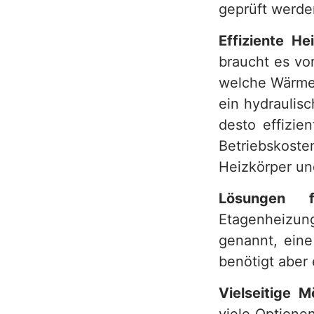
geprüft werde
Effiziente H
braucht es vo
welche Wärme
ein hydraulisc
desto effizie
Betriebskos
Heizkörper un
Lösungen f
Etagenheizung
genannt, eine
benötigt aber
Vielseitige M