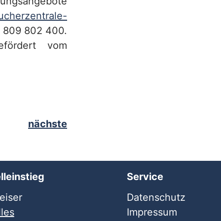
tungsangebote
cherzentrale-
– 809 802 400.
efördert vom
nächste
lleinstieg
Service
iser
Datenschutz
les
Impressum