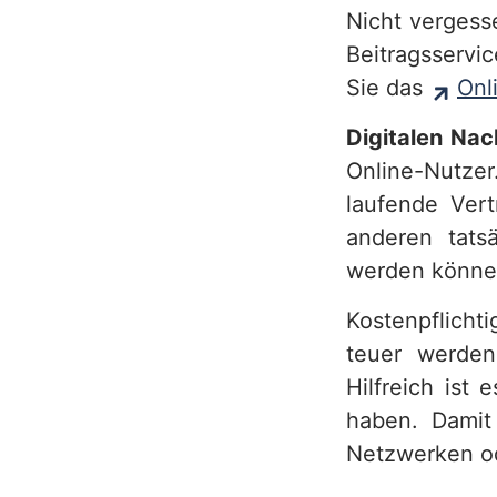
Nicht vergess
Beitragsservic
Sie das
Onl
Digitalen Nac
Online-Nutze
laufende Ver
anderen tats
werden könn
Kostenpflich
teuer werden
Hilfreich ist
haben. Damit 
Netzwerken od