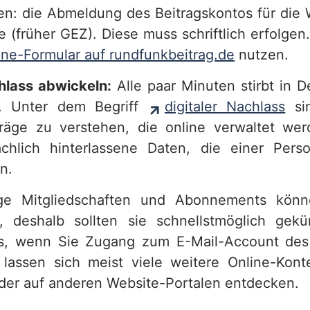
en: die Abmeldung des Beitragskontos für di
e (früher GEZ). Diese muss schriftlich erfolge
ine-Formular auf rundfunkbeitrag.de
nutzen.
hlass abwickeln:
Alle paar Minuten stirbt in D
r. Unter dem Begriff
digitaler Nachlass
si
träge zu verstehen, die online verwaltet we
ächlich hinterlassene Daten, die einer Pers
en.
tige Mitgliedschaften und Abonnements kön
, deshalb sollten sie schnellstmöglich gekü
 es, wenn Sie Zugang zum E-Mail-Account de
lassen sich meist viele weitere Online-Kont
er auf anderen Website-Portalen entdecken.