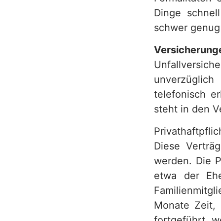
Dinge schnell
h
schwer genug 
Versicherung
Unfallversic
unverzüglic
telefonisch e
steht in den 
Privathaftpfl
Diese Verträg
werden. Die 
etwa der Ehe
Familienmitgl
Monate Zeit, 
fortgeführt 