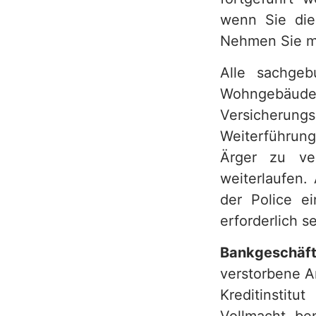
wenn Sie die
Nehmen Sie mi
Alle sachgeb
Wohngebä
Versicheru
Weiterführung
Ärger zu ver
weiterlaufen.
der Police e
erforderlich se
Bankgeschäft
verstorbene A
Kreditinstit