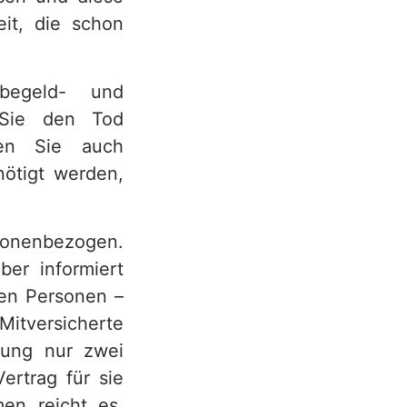
eit, die schon
begeld- und
n Sie den Tod
nen Sie auch
nötigt werden,
rsonenbezogen.
ber informiert
en Personen –
itversicherte
erung nur zwei
ertrag für sie
en reicht es,