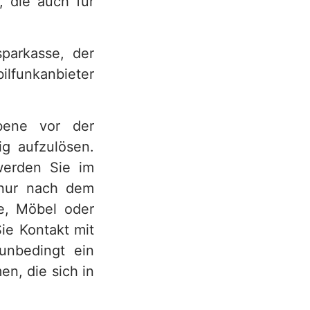
, die auch für
sparkasse, der
ilfunkanbieter
ebene vor der
g aufzulösen.
werden Sie im
t nur nach dem
e, Möbel oder
ie Kontakt mit
unbedingt ein
n, die sich in