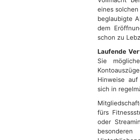
Vollmacht be
eines solchen
beglaubigte A
dem Eröffnung
schon zu Lebz
Laufende Ver
Sie möglich
Kontoauszüge 
Hinweise auf
sich in regel
Mitgliedschaf
fürs Fitnesss
oder Streami
besonderen 