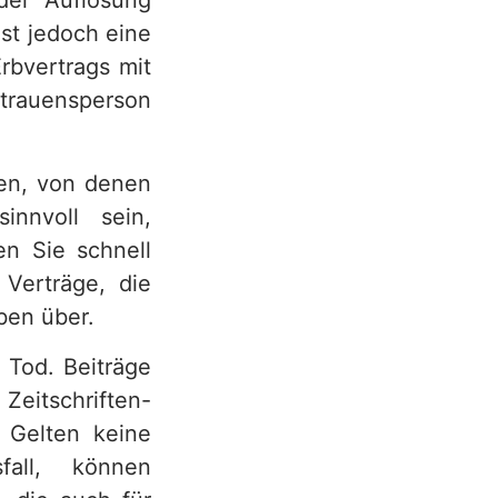
der Auflösung
st jedoch eine
rbvertrags mit
rtrauensperson
en, von denen
nnvoll sein,
en Sie schnell
Verträge, die
ben über.
 Tod. Beiträge
Zeitschriften-
 Gelten keine
fall, können