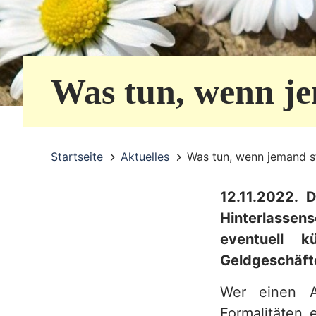
e
r
v
Was tun, wenn je
i
c
e
Startseite
Aktuelles
Was tun, wenn jemand st
b
12.11.2022. 
e
Hinterlassen
r
eventuell k
e
Geldgeschäfte
i
Wer einen An
c
Formalitäten 