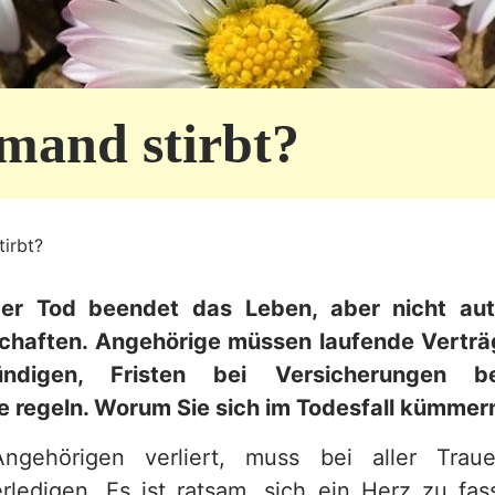
mand stirbt?
irbt?
Der Tod beendet das Leben, aber nicht aut
schaften. Angehörige müssen laufende Verträ
ündigen, Fristen bei Versicherungen 
 regeln. Worum Sie sich im Todesfall kümmer
gehörigen verliert, muss bei aller Trau
erledigen. Es ist ratsam, sich ein Herz zu fa