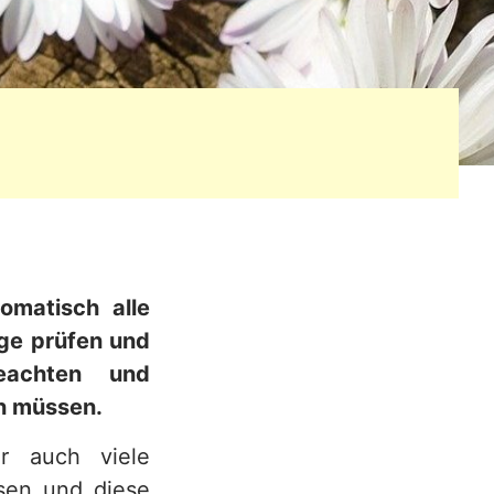
omatisch alle
ge prüfen und
beachten und
n müssen.
er auch viele
ssen und diese