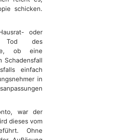
pie schicken.
Hausrat- oder
m Tod des
ie, ob eine
m Schadensfall
falls einfach
rungsnehmer in
gsanpassungen
nto, war der
ird dieses vom
geführt. Ohne