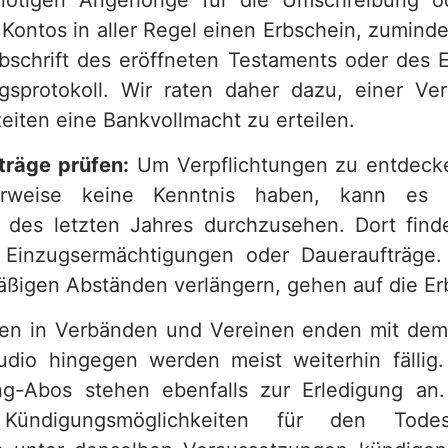
nötigen Angehörige für die Umschreibung o
 Kontos in aller Regel einen Erbschein, zuminde
bschrift des eröffneten Testaments oder des E
sprotokoll. Wir raten daher dazu, einer Ve
eiten eine Bankvollmacht zu erteilen.
träge prüfen:
Um Verpflichtungen zu entdeck
erweise keine Kenntnis haben, kann es si
des letzten Jahres durchzusehen. Dort find
 Einzugsermächtigungen oder Daueraufträge. 
mäßigen Abständen verlängern, gehen auf die Er
ten in Verbänden und Vereinen enden mit dem
tudio hingegen werden meist weiterhin fällig. 
ng-Abos stehen ebenfalls zur Erledigung an.
Kündigungsmöglichkeiten für den Todes