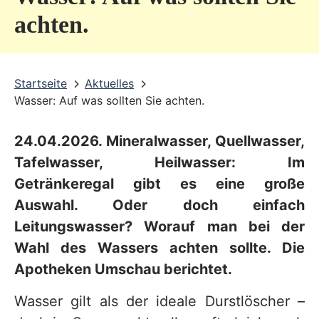
v
achten.
i
c
Startseite
Aktuelles
e
Wasser: Auf was sollten Sie achten.
b
e
24.04.2026. Mineralwasser, Quellwasser,
r
Tafelwasser, Heilwasser: Im
e
Getränkeregal gibt es eine große
Auswahl. Oder doch einfach
i
Leitungswasser? Worauf man bei der
c
Wahl des Wassers achten sollte. Die
h
Apotheken Umschau berichtet.
Wasser gilt als der ideale Durstlöscher –