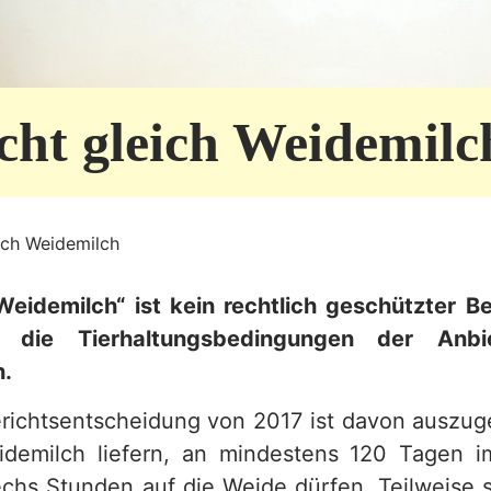
icht gleich Weidemilc
eich Weidemilch
Weidemilch“ ist kein rechtlich geschützter Be
 die Tierhaltungsbedingungen der Anbie
n.
richtsentscheidung von 2017 ist davon auszug
demilch liefern, an mindestens 120 Tagen i
chs Stunden auf die Weide dürfen. Teilweise s