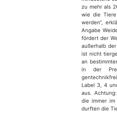
zu mehr als 2
h
wie die Tier
werden“, erkl
Angabe Weidem
fördert der W
außerhalb der
ist nicht tie
an bestimmten
in der Pre
gentechnikfre
Label 3, 4 un
aus. Achtung
die immer im 
durften die T