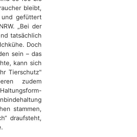
aucher bleibt,
und gefüttert
 NRW. „Bei der
nd tatsächlich
ilchkühe. Doch
den sein – das
hte, kann sich
hr Tierschutz"
ieren zudem
 Haltungsform-
Anbindehaltung
ühen stammen,
h“ draufsteht,
e.