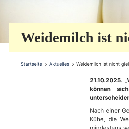
e
r
v
Weidemilch ist n
i
c
e
Startseite
Aktuelles
Weidemilch ist nicht gl
b
21.10.2025.
„
e
können sich
r
unterscheide
e
Nach einer Ge
i
Kühe, die Wei
c
mindestens se