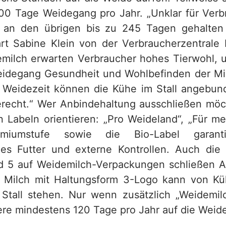
00 Tage Weidegang pro Jahr. „Unklar für Verbr
e an den übrigen bis zu 245 Tagen gehalten 
ärt Sabine Klein von der Verbraucherzentrale
ilch erwarten Verbraucher hohes Tierwohl, u
eidegang Gesundheit und Wohlbefinden der M
 Weidezeit können die Kühe im Stall angebun
rgerecht.“ Wer Anbindehaltung ausschließen möc
 Labeln orientieren: „Pro Weideland“, „Für me
miumstufe sowie die Bio-Label garant
ies Futter und externe Kontrollen. Auch die
d 5 auf Weidemilch-Verpackungen schließen 
: Milch mit Haltungsform 3-Logo kann von K
Stall stehen. Nur wenn zusätzlich „Weidemilc
iere mindestens 120 Tage pro Jahr auf die Weid