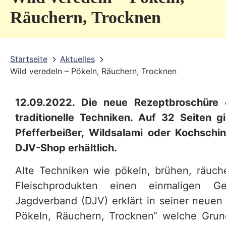
v
Räuchern, Trocknen
i
c
Startseite
Aktuelles
e
Wild veredeln – Pökeln, Räuchern, Trocknen
b
e
12.09.2022. Die neue Rezeptbroschüre er
r
traditionelle Techniken. Auf 32 Seiten 
e
Pfefferbeißer, Wildsalami oder Kochschin
i
DJV-Shop erhältlich.
c
Alte Techniken wie pökeln, brühen, räuch
h
Fleischprodukten einen einmaligen G
Jagdverband (DJV) erklärt in seiner neuen
Pökeln, Räuchern, Trocknen“ welche Grun