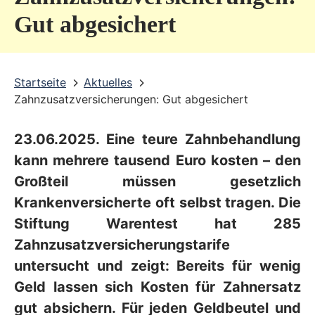
v
Gut abgesichert
i
c
Startseite
Aktuelles
e
Zahnzusatzversicherungen: Gut abgesichert
b
e
23.06.2025. Eine teure Zahnbehandlung
r
kann mehrere tausend Euro kosten – den
e
Großteil müssen gesetzlich
Krankenversicherte oft selbst tragen. Die
i
Stiftung Warentest hat 285
c
Zahnzusatzversicherungstarife
h
untersucht und zeigt: Bereits für wenig
Geld lassen sich Kosten für Zahnersatz
gut absichern. Für jeden Geldbeutel und