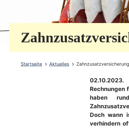
e
r
v
Zahnzusatzversi
i
c
e
Startseite
Aktuelles
Zahnzusatzversicherung
b
02.10.2023.
e
Rechnungen fü
r
haben run
e
Zahnzusatzve
i
Doch wann is
verhindern o
c