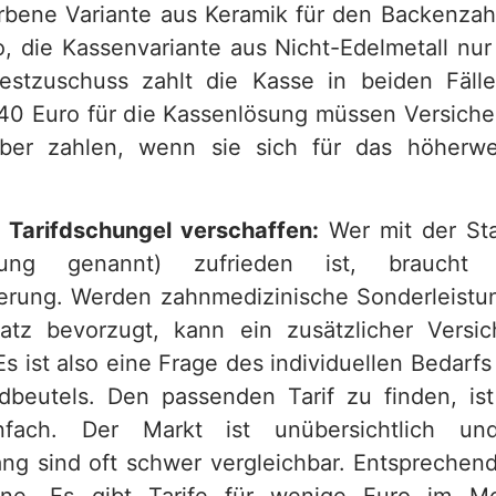
arbene Variante aus Keramik für den Backenzah
o, die Kassenvariante aus Nicht-Edelmetall nur
estzuschuss zahlt die Kasse in beiden Fäll
140 Euro für die Kassenlösung müssen Versiche
ber zahlen, wenn sie sich für das höherwer
m Tarifdschungel verschaffen:
Wer mit der St
rgung genannt) zufrieden ist, braucht
erung. Werden zahnmedizinische Sonderleistu
atz bevorzugt, kann ein zusätzlicher Versic
 Es ist also eine Frage des individuellen Bedarfs 
beutels. Den passenden Tarif zu finden, is
nfach. Der Markt ist unübersichtlich un
ng sind oft schwer vergleichbar. Entsprechend 