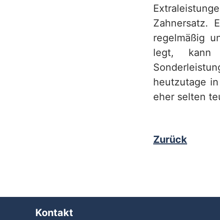
Extraleistun
Zahnersatz. 
regelmäßig un
legt, kann 
Sonderleistu
heutzutage in
eher selten t
Zurück
Kontakt