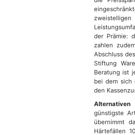
die Preisspa
eingeschrän
zweistellig
Leistungsumfa
der Prämie: d
zahlen zudem
Abschluss des
Stiftung Ware
Beratung ist 
bei dem sich 
den Kassenzu
Alternativen
günstigste Ar
übernimmt da
Härtefällen 