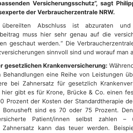
passenden Versicherungsschutz”, sagt Phili
sexperte der Verbraucherzentrale NRW.
übereilten Abschluss ist abzuraten u
beitrag muss hier sehr genau auf die versic
en geschaut werden.“ Die Verbraucherzentral
versicherungen sinnvoll sind und worauf man a
er gesetzlichen Krankenversicherung:
Während
n Behandlungen eine Reihe von Leistungen ü
re bei Zahnersatz für gesetzlich Krankenver
hier gibt es für Krone, Brücke & Co. einen fe
 60 Prozent der Kosten der Standardtherapie de
n Bonusheft sind es 70 oder 75 Prozent. De
ersicherte Patient/innen selbst zahlen 
Zahnersatz kann das teuer werden. Beispie