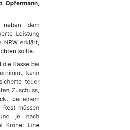
pp Opfermann,
nd neben dem
herte Leistung
e NRW erklärt,
chten sollte.
 die Kasse bei
bernimmt, kann
sicherte teuer
sten Zuschuss,
ckt, bei einem
n Rest müssen
– und je nach
l Krone: Eine