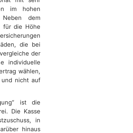
onat mit sehr
fen im hohen
m. Neben dem
h für die Höhe
Versicherungen
äden, die bei
vergleiche der
e individuelle
ertrag wählen,
 und nicht auf
gung“ ist die
rei. Die Kasse
tzuschuss, in
arüber hinaus