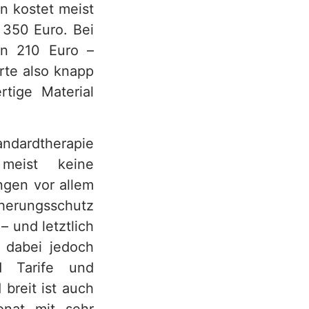
n kostet meist
 350 Euro. Bei
en 210 Euro –
rte also knapp
tige Material
andardtherapie
 meist keine
ngen vor allem
herungsschutz
– und letztlich
t dabei jedoch
d Tarife und
breit ist auch