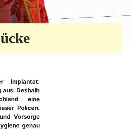
Lücke
r Implantat:
g aus. Deshalb
hland eine
eser Policen.
 und Vorsorge
hygiene genau