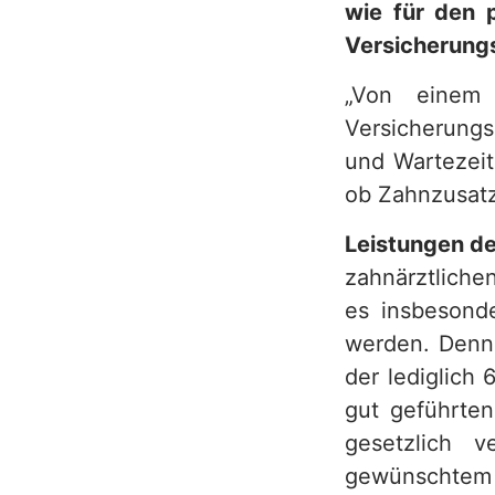
wie für den 
h
Versicherung
„Von einem 
Versicherungs
und Wartezeit
ob Zahnzusatz
Leistungen d
zahnärztliche
es insbesonde
werden. Denn 
der lediglich
gut geführte
gesetzlich v
gewünschtem 