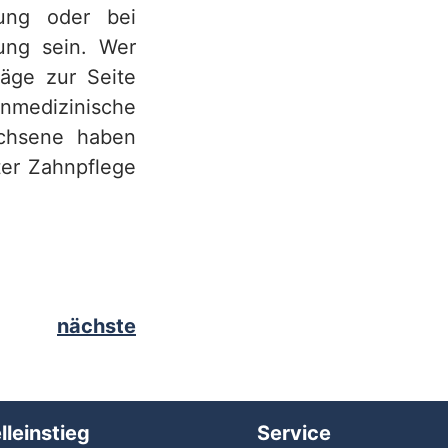
gung oder bei
ung sein. Wer
räge zur Seite
medizinische
achsene haben
ter Zahnpflege
nächste
lleinstieg
Service