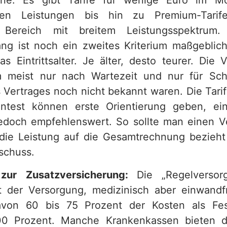
nne. Es gibt Tarife für wenige Euro im M
kten Leistungen bis hin zu Premium-Tari
en Bereich mit breitem Leistungsspektru
ng ist noch ein zweites Kriterium maßgeblic
as Eintrittsalter. Je älter, desto teurer. Die 
 meist nur nach Wartezeit und nur für Sch
 Vertrages noch nicht bekannt waren. Die Tarif
ntest können erste Orientierung geben, ein
jedoch empfehlenswert. So sollte man einen V
die Leistung auf die Gesamtrechnung bezieht
schuss.
 zur Zusatzversicherung:
Die „Regelversor
t der Versorgung, medizinisch aber einwandf
von 60 bis 75 Prozent der Kosten als Fes
100 Prozent. Manche Krankenkassen bieten d