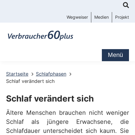
K
o
Wegweiser
Medien
Projekt
n
t
a
k
Menü
t
-
Startseite
Schlafphasen
Schlaf verändert sich
u
n
Schlaf verändert sich
d
S
Ältere Menschen brauchen nicht weniger
Schlaf als jüngere Erwachsene, die
e
Schlafdauer unterscheidet sich kaum. Sie
r