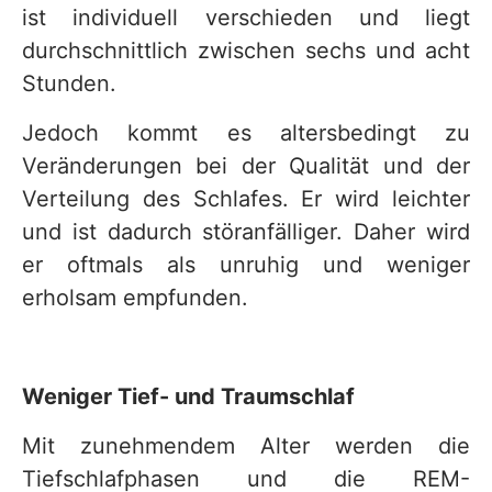
ist individuell verschieden und liegt
v
durchschnittlich zwischen sechs und acht
i
Stunden.
c
Jedoch kommt es altersbedingt zu
e
Veränderungen bei der Qualität und der
b
Verteilung des Schlafes. Er wird leichter
e
und ist dadurch störanfälliger. Daher wird
r
er oftmals als unruhig und weniger
e
erholsam empfunden.
i
c
h
Weniger Tief- und Traumschlaf
Mit zunehmendem Alter werden die
Tiefschlafphasen und die REM-