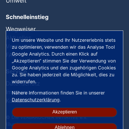
Umwelt
Schnelleinstieg
Wegweiser
Aktuelles
Um unsere Website und Ihr Nutzererlebnis stets
Veranstaltungen
zu optimieren, verwenden wir das Analyse Tool
Google Analytics. Durch einen Klick auf
FAQ
„Akzeptieren“ stimmen Sie der Verwendung von
Google Analytics und den zugehörigen Cookies
Service
zu. Sie haben jederzeit die Möglichkeit, dies zu
widerrufen.
Datenschutz
Impressum
Nähere Informationen finden Sie in unserer
Datenschutzerklärung
.
Kontakt
Akzeptieren
© Die VERBRAUCHER INITIATIVE e.V.
(Bundesverband)
Ablehnen