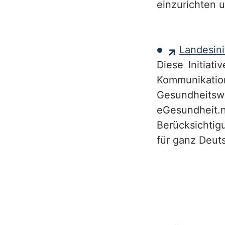
einzurichten 
h
Landesin
Diese Initiat
Kommunika
Gesundheits
eGesundheit.
Berücksichtig
für ganz Deut