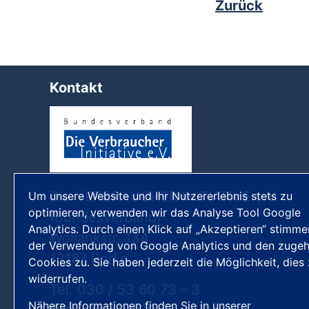
Zurück
Kontakt
Die VERBRAUCHER INITIATIVE e.V.
Um unsere Website und Ihr Nutzererlebnis stets zu
optimieren, verwenden wir das Analyse Tool Google
(Bundesverband)
Analytics. Durch einen Klick auf „Akzeptieren“ stimme
Wollankstr. 134
der Verwendung von Google Analytics und den zugeh
13187 Berlin
Cookies zu. Sie haben jederzeit die Möglichkeit, dies
widerrufen.
Tel. 030 / 53 60 73 - 3
Nähere Informationen finden Sie in unserer