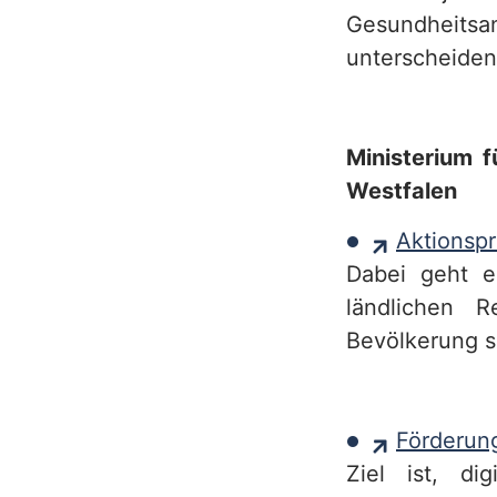
e
Gesundheitsa
unterscheiden
r
v
i
Ministerium f
c
Westfalen
e
Aktionsp
b
Dabei geht e
ländlichen 
e
Bevölkerung s
r
e
Förderun
i
Ziel ist, di
c