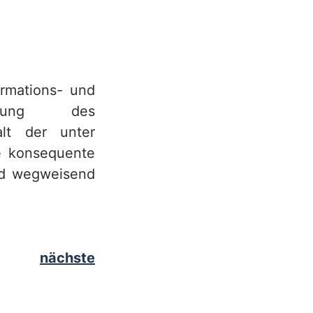
ormations- und
cklung des
lt der unter
e konsequente
und wegweisend
nächste