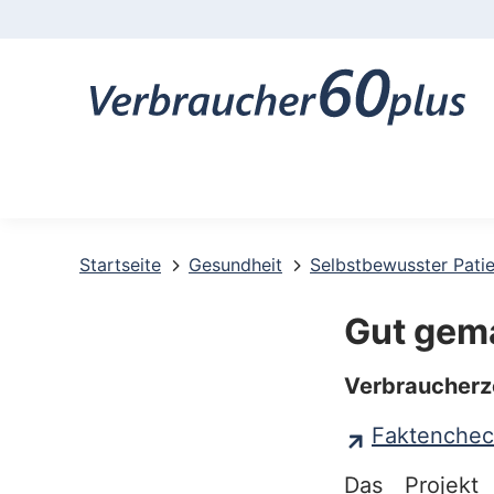
K
o
n
t
a
k
t
Startseite
Gesundheit
Selbstbewusster Pati
-
Gut gem
u
Verbraucherz
n
d
Faktenchec
S
Das Projekt