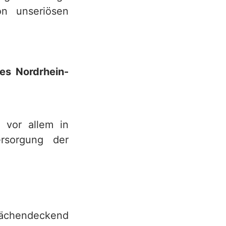
on unseriösen
des Nordrhein-
 vor allem in
rsorgung der
fächendeckend