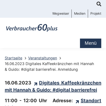
K
o
Wegweiser
Medien
Projekt
n
t
a
k
Menü
t
-
Startseite
Veranstaltungen
16.06.2023 Digitales Kaffeekränzchen mit Hannah
u
& Guido: #digital barrierefrei. Anmeldung
n
d
16.06.2023
Digitales Kaffeekränzchen
S
mit Hannah & Guido: #digital barrierefrei
e
11:00 - 12:00 Uhr Adresse:
Standort
r