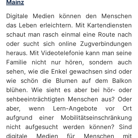
Mainz
v
Digitale Medien können den Menschen
i
das Leben erleichtern. Mit Kartendiensten
c
schaut man rasch einmal eine Route nach
e
oder sucht sich online Zugverbindungen
b
heraus. Mit Videotelefonie kann man seine
e
Familie nicht nur hören, sondern auch
r
sehen, wie die Enkel gewachsen sind oder
e
wie schön die Blumen auf dem Balkon
i
blühen. Wie sieht es aber bei hör- oder
c
sehbeeinträchtigten Menschen aus? Oder
aber, wenn Lern-Angebote vor Ort
h
aufgrund einer Mobilitätseinschränkung
nicht aufgesucht werden können? Sind
digitale Medien für Menschen mit