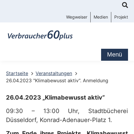
K
o
Wegweiser
Medien
Projekt
n
t
a
k
Menü
t
-
Startseite
Veranstaltungen
26.04.2023 "Klimabewusst aktiv". Anmeldung
u
n
26.04.2023 „Klimabewusst aktiv“
d
09:30 – 13:00 Uhr, Stadtbücherei
S
Düsseldorf, Konrad-Adenauer-Platz 1.
e
r
Zum Ende ihres Projekts „Klimabewusst