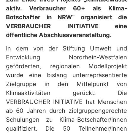
v
aktiv. Verbraucher 60+ als Klima-
i
Botschafter in NRW“ organisiert die
VERBRAUCHER INITIATIVE eine
c
öffentliche Abschlussveranstaltung.
e
b
In dem von der Stiftung Umwelt und
e
Entwicklung Nordrhein-Westfalen
r
geförderten, regionalen Modellprojekt
wurde eine bislang unterrepräsentierte
e
Zielgruppe in den Mittelpunkt von
i
Klimaaktivitäten gerückt. Die
c
VERBRAUCHER INITIATIVE hat Menschen
h
ab 60 Jahren durch zielgruppengerechte
Schulungen zu Klima-Botschafter/innen
qualifiziert. Die 50 Teilnehmer/innen