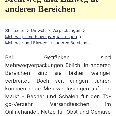
v
anderen Bereichen
i
c
Startseite
Umwelt
Verpackungen
e
Mehrweg- und Einwegverpackungen
b
Mehrweg und Einweg in anderen Bereichen
e
Bei Getränken sind
r
Mehrwegverpackungen üblich, in anderen
e
Bereichen sind sie bisher weniger
i
verbreitet. Doch seit einigen Jahren
c
kommen neue Mehrweglösungen auf den
h
Markt - Becher und Schalen für den To-
go-Verzehr, Versandtaschen im
Onlinehandel, Netze für Obst und Gemüse