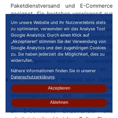
Paketdienstversand und E-Commerce
geeignet. Sie bestehen vorwiegend aus
recyceltem Kunststoff. Die
Um unsere Website und Ihr Nutzererlebnis stets
zu optimieren, verwenden wir das Analyse Tool
Verpackungen können von Kundinnen
Google Analytics. Durch einen Klick auf
und Kunden der Online-Shops innerhalb
„Akzeptieren“ stimmen Sie der Verwendung von
von 10 Tagen nach Erhalt der Lieferung
Google Analytics und den zugehörigen Cookies
kostenlos über Paketshops
zu. Sie haben jederzeit die Möglichkeit, dies zu
widerrufen.
zurückgegeben werden. Andernfalls
fallen Kosten für die Verpackungen an.
Nähere Informationen finden Sie in unserer
Datenschutzerklärung
.
Das Unternehmen rhinopaq aus Essen
vermietet oder verkauft seine
Akzeptieren
Mehrwegboxen aus recyceltem
Polypropylen in verschiedenen Größen
Ablehnen
an E-Commerce Einzelhändler und