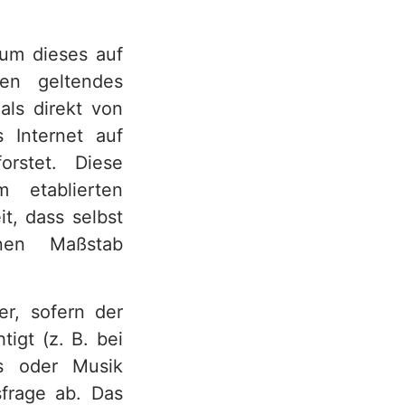
 um dieses auf
en geltendes
ls direkt von
s Internet auf
orstet. Diese
 etablierten
t, dass selbst
inen Maßstab
r, sofern der
igt (z. B. bei
os oder Musik
frage ab. Das