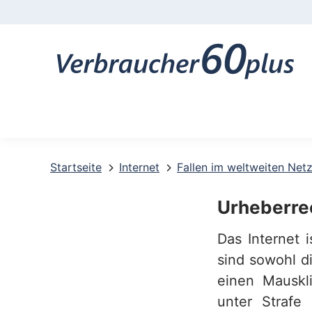
K
o
n
t
a
k
t
Startseite
Internet
Fallen im weltweiten Net
-
Urheberre
u
Das Internet 
n
sind sowohl d
d
einen Mauskli
S
unter Strafe 