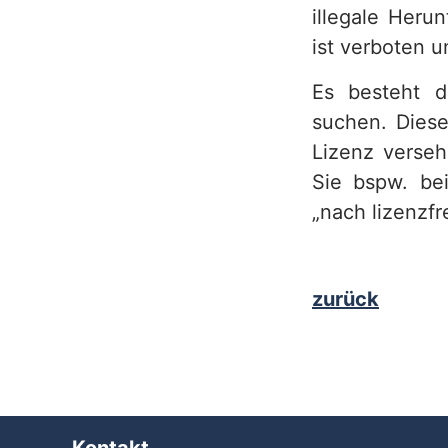
illegale Heru
h
ist verboten u
Es besteht di
suchen. Diese
Lizenz verseh
Sie bspw. be
„nach lizenzfr
zurück