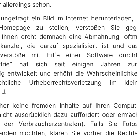
 allerdings schon.
o ungefragt ein Bild im Internet herunterladen,
Homepage zu stellen, verstoßen Sie geg
. Ihnen droht demnach eine Abmahnung, oftma
kanzlei, die darauf spezialisiert ist und da
sverstöße mit Hilfe einer Software durchf
strie“ hat sich seit einigen Jahren zum
g entwickelt und erhöht die Wahrscheinlichkei
chtliche Urheberrechtsverletzung im kle
rd.
her keine fremden Inhalte auf Ihren Compute
nicht ausdrücklich dazu auffordert oder ermächt
n der Verbraucherzentralen). Falls Sie Fot
enden möchten, klären Sie vorher die Rechts