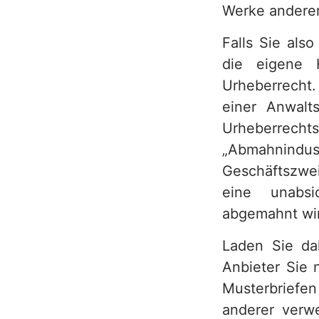
Werke anderer
e
r
Falls Sie als
die eigene 
v
Urheberrecht
i
einer Anwalts
c
Urheberrecht
e
„Abmahnindu
Geschäftszwei
b
eine unabsi
e
abgemahnt wi
r
Laden Sie da
e
Anbieter Sie 
i
Musterbriefe
anderer verw
c