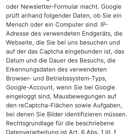
oder Newsletter-Formular macht. Google
v
prüft anhand folgender Daten, ob Sie ein
i
Mensch oder ein Computer sind: IP-
c
Adresse des verwendeten Endgeräts, die
e
Webseite, die Sie bei uns besuchen und
b
auf der das Captcha eingebunden ist, das
e
Datum und die Dauer des Besuchs, die
r
Erkennungsdaten des verwendeten
e
Browser- und Betriebssystem-Typs,
i
Google-Account, wenn Sie bei Google
c
eingeloggt sind, Mausbewegungen auf
den reCaptcha-Flächen sowie Aufgaben,
h
bei denen Sie Bilder identifizieren müssen.
Rechtsgrundlage für die beschriebene
Datenverarbeitung ist Art. 6 Abs. 1 lit. f