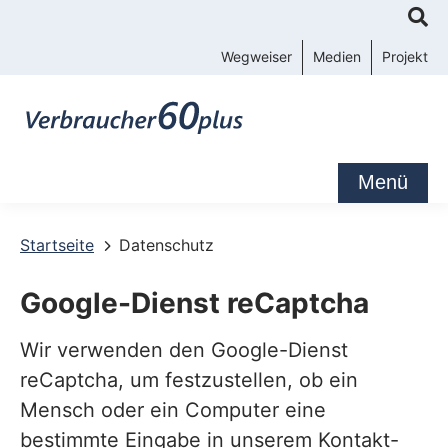
K
o
Wegweiser
Medien
Projekt
n
t
a
k
Menü
t
-
Startseite
Datenschutz
u
Google-Dienst reCaptcha
n
d
Wir verwenden den Google-Dienst
S
reCaptcha, um festzustellen, ob ein
e
Mensch oder ein Computer eine
r
bestimmte Eingabe in unserem Kontakt-