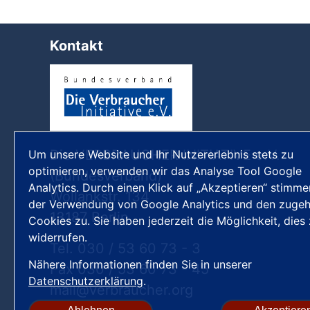
Kontakt
Die VERBRAUCHER INITIATIVE e.V.
Um unsere Website und Ihr Nutzererlebnis stets zu
optimieren, verwenden wir das Analyse Tool Google
(Bundesverband)
Analytics. Durch einen Klick auf „Akzeptieren“ stimme
Wollankstr. 134
der Verwendung von Google Analytics und den zugeh
13187 Berlin
Cookies zu. Sie haben jederzeit die Möglichkeit, dies
widerrufen.
Tel. 030 / 53 60 73 - 3
Nähere Informationen finden Sie in unserer
Fax 030 / 53 60 73 - 45
Datenschutzerklärung
.
mail
verbraucher
org