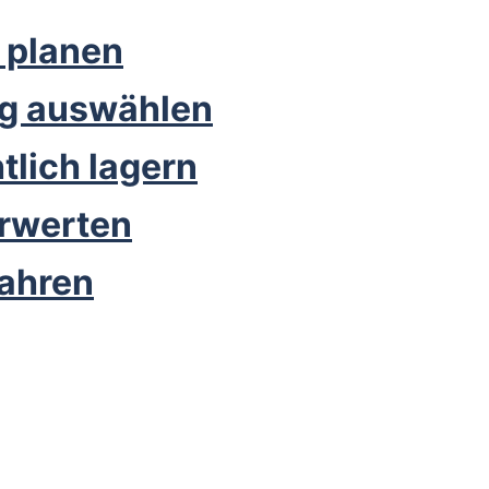
 planen
ig auswählen
tlich lagern
erwerten
fahren