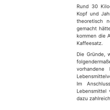
Rund 30 Kilo
h
Kopf und Jahr
theoretisch
gemacht hätte
kommen die Ab
Kaffeesatz.
Die Gründe, w
folgendermaße
vorhandene 
Lebensmittel
Im Anschlus
Lebensmittel 
dazu zahlreic