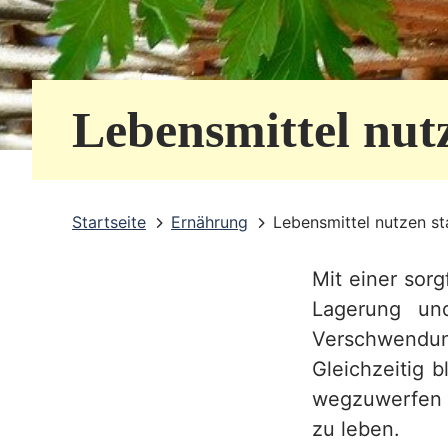
e
r
v
Lebensmittel nutz
i
c
e
Startseite
Ernährung
Lebensmittel nutzen st
b
Mit einer sor
e
Lagerung un
r
Verschwendu
e
Gleichzeitig 
i
wegzuwerfen i
zu leben.
c