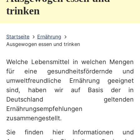
v
trinken
i
c
Startseite
Ernährung
e
Ausgewogen essen und trinken
b
e
Welche Lebensmittel in welchen Mengen
r
für eine gesundheitsfördernde und
e
umweltfreundliche Ernährung geeignet
sind, haben wir auf Basis der in
i
Deutschland geltenden
c
Ernährungsempfehlungen
h
zusammengestellt.
Sie finden hier Informationen und