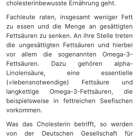
cholesterinbewusste Ernährung geht.
v
Fachleute raten, insgesamt weniger Fett
i
zu essen und die Menge an gesättigten
c
Fettsäuren zu senken. An ihre Stelle treten
e
die ungesättigten Fettsäuren und hierbei
b
vor allem die sogenannten Omega-3-
e
Fettsäuren. Dazu gehören alpha-
r
Linolensäure, eine essentielle
e
(=lebensnotwendige) Fettsäure und
i
langkettige Omega-3-Fettsäuren, die
c
beispielsweise in fettreichen Seefischen
h
vorkommen.
Was das Cholesterin betrifft, so werden
von der Deutschen Gesellschaft für