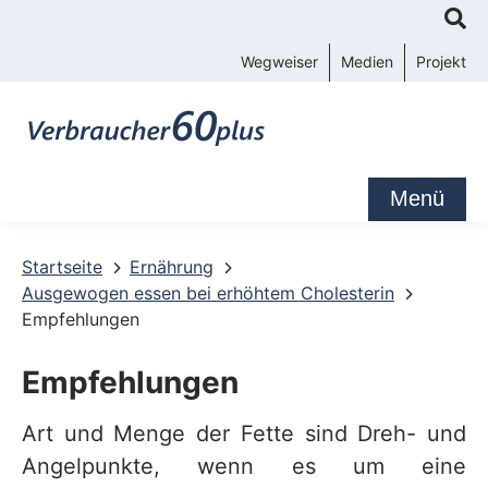
K
o
Wegweiser
Medien
Projekt
n
t
a
k
Menü
t
-
Startseite
Ernährung
Ausgewogen essen bei erhöhtem Cholesterin
u
Empfehlungen
n
d
Empfehlungen
S
Art und Menge der Fette sind Dreh- und
e
Angelpunkte, wenn es um eine
r