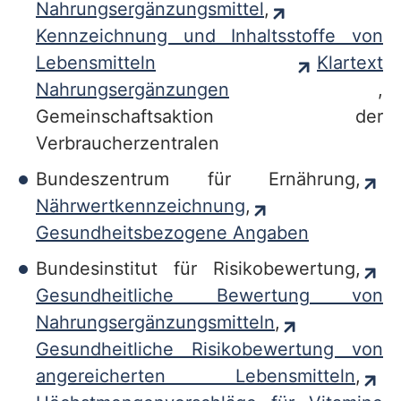
Nahrungsergänzungsmittel
,
v
Kennzeichnung und Inhaltsstoffe von
i
Lebensmitteln
Klartext
c
Nahrungsergänzungen
,
e
Gemeinschaftsaktion der
b
Verbraucherzentralen
e
Bundeszentrum für Ernährung,
r
Nährwertkennzeichnung
,
e
Gesundheitsbezogene Angaben
i
Bundesinstitut für Risikobewertung,
c
Gesundheitliche Bewertung von
h
Nahrungsergänzungsmitteln
,
Gesundheitliche Risikobewertung von
angereicherten Lebensmitteln
,