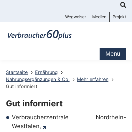
K
o
Wegweiser
Medien
Projekt
n
t
a
k
Menü
t
-
Startseite
Ernährung
Nahrungsergänzungen & Co.
Mehr erfahren
u
Gut informiert
n
d
Gut informiert
S
Verbraucherzentrale Nordrhein-
e
Westfalen,
r