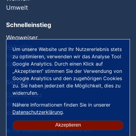
Umwelt
Schnelleinstieg
Wegweiser
Aktuelles
Um unsere Website und Ihr Nutzererlebnis stets
Veranstaltungen
zu optimieren, verwenden wir das Analyse Tool
Google Analytics. Durch einen Klick auf
FAQ
„Akzeptieren“ stimmen Sie der Verwendung von
Google Analytics und den zugehörigen Cookies
Service
zu. Sie haben jederzeit die Möglichkeit, dies zu
widerrufen.
Datenschutz
Impressum
Nähere Informationen finden Sie in unserer
Datenschutzerklärung
.
Kontakt
Akzeptieren
© Die VERBRAUCHER INITIATIVE e.V.