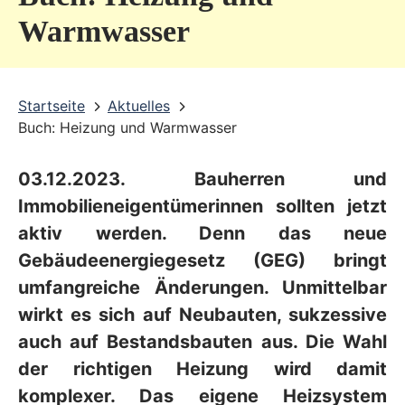
v
Warmwasser
i
c
Startseite
Aktuelles
e
Buch: Heizung und Warmwasser
b
e
03.12.2023. Bauherren und
r
Immobilieneigentümerinnen sollten jetzt
e
aktiv werden. Denn das neue
Gebäudeenergiegesetz (GEG) bringt
i
umfangreiche Änderungen. Unmittelbar
c
wirkt es sich auf Neubauten, sukzessive
h
auch auf Bestandsbauten aus. Die Wahl
der richtigen Heizung wird damit
komplexer. Das eigene Heizsystem