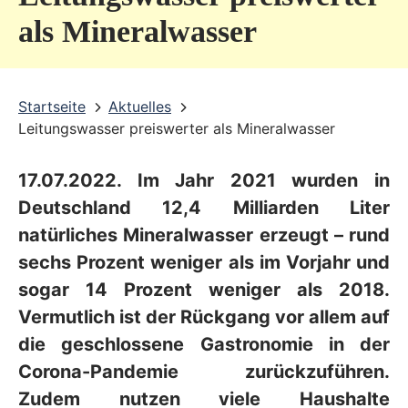
v
als Mineralwasser
i
c
Startseite
Aktuelles
e
Leitungswasser preiswerter als Mineralwasser
b
e
17.07.2022. Im Jahr 2021 wurden in
r
Deutschland 12,4 Milliarden Liter
e
natürliches Mineralwasser erzeugt – rund
sechs Prozent weniger als im Vorjahr und
i
sogar 14 Prozent weniger als 2018.
c
Vermutlich ist der Rückgang vor allem auf
h
die geschlossene Gastronomie in der
Corona-Pandemie zurückzuführen.
Zudem nutzen viele Haushalte