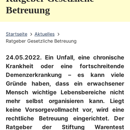
v
Betreuung
i
c
Startseite
Aktuelles
e
Ratgeber Gesetzliche Betreuung
b
e
24.05.2022. Ein Unfall, eine chronische
r
Krankheit oder eine fortschreitende
e
Demenzerkrankung – es kann viele
Gründe haben, dass ein erwachsener
i
Mensch wichtige Lebensbereiche nicht
c
mehr selbst organisieren kann. Liegt
h
keine Vorsorgevollmacht vor, wird eine
rechtliche Betreuung eingerichtet. Der
Ratgeber der Stiftung Warentest