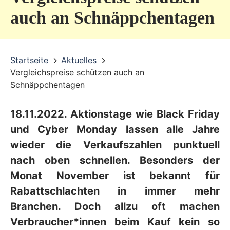
v
auch an Schnäppchentagen
i
c
Startseite
Aktuelles
e
Vergleichspreise schützen auch an
b
Schnäppchentagen
e
18.11.2022. Aktionstage wie Black Friday
r
und Cyber Monday lassen alle Jahre
e
wieder die Verkaufszahlen punktuell
i
nach oben schnellen. Besonders der
c
Monat November ist bekannt für
h
Rabattschlachten in immer mehr
Branchen. Doch allzu oft machen
Verbraucher*innen beim Kauf kein so