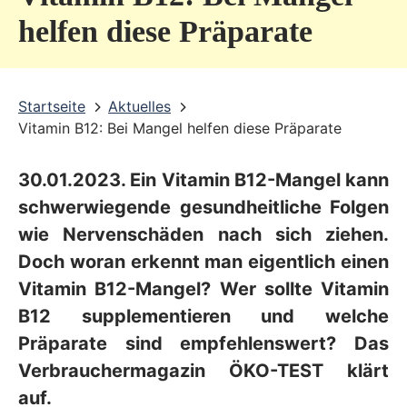
v
helfen diese Präparate
i
c
Startseite
Aktuelles
e
Vitamin B12: Bei Mangel helfen diese Präparate
b
e
30.01.2023. Ein Vitamin B12-Mangel kann
r
schwerwiegende gesundheitliche Folgen
e
wie Nervenschäden nach sich ziehen.
Doch woran erkennt man eigentlich einen
i
Vitamin B12-Mangel? Wer sollte Vitamin
c
B12 supplementieren und welche
h
Präparate sind empfehlenswert? Das
Verbrauchermagazin ÖKO-TEST klärt
auf.