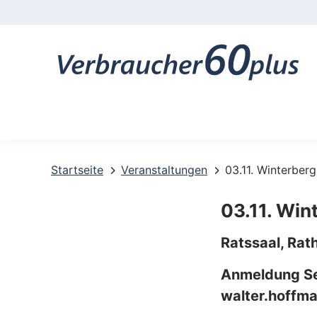
K
o
n
t
a
k
t
Startseite
Veranstaltungen
03.11. Winterber
-
03.11. Win
u
Ratssaal, Rat
n
Anmeldung Se
d
walter.hoffm
S