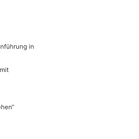
e
führung in
mit
ehen“