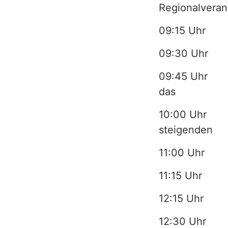
Regionalveran
e
r
09:15 Uhr Be
v
09:30 U
i
09:45 Uhr „H
c
das 
e
10:00 Uhr „L
b
steige
e
11:00 Uhr
r
11:15 Uhr „E
e
12:15 Uhr 
i
12:30 Uhr „A
c