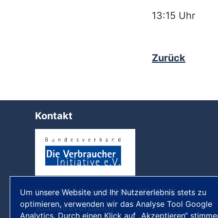
h
13:15 Uhr S
Zurück
Kontakt
Die VERBRAUCHER INITIATIVE e.V.
Um unsere Website und Ihr Nutzererlebnis stets zu
optimieren, verwenden wir das Analyse Tool Google
(Bundesverband)
Analytics. Durch einen Klick auf „Akzeptieren“ stimme