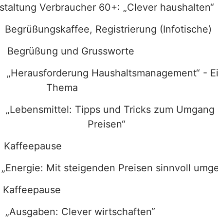
staltung Verbraucher 60+: „Clever haushalten“
grüßungskaffee, Registrierung (Infotische)
hr Begrüßung und Grusswort
erausforderung Haushaltsmanagement“ - Ein
Thema
ebensmittel: Tipps und Tricks zum Umgang 
nden Preisen“
 Kaffeepause
nergie: Mit steigenden Preisen sinnvoll umg
Kaffeepause
usgaben: Clever wirtschaften“