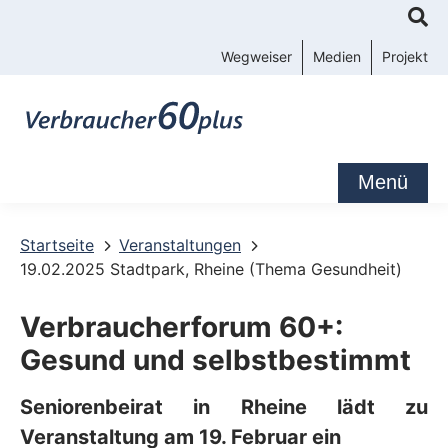
K
o
Wegweiser
Medien
Projekt
n
t
a
k
Menü
t
-
Startseite
Veranstaltungen
19.02.2025 Stadtpark, Rheine (Thema Gesundheit)
u
n
Verbraucherforum 60+:
d
Gesund und selbstbestimmt
S
e
Seniorenbeirat in Rheine lädt zu
Veranstaltung am 19. Februar ein
r