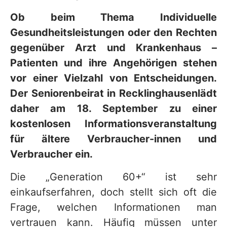
v
Ob beim Thema Individuelle
i
Gesundheitsleistungen oder den Rechten
c
gegenüber Arzt und Krankenhaus –
e
Patienten und ihre Angehörigen stehen
vor einer Vielzahl von Entscheidungen.
b
Der Seniorenbeirat in Recklinghausen
lädt
e
daher am 18. September zu einer
r
kostenlosen Informationsveranstaltung
e
für ältere Verbraucher-innen und
i
Verbraucher ein.
c
Die „Generation 60+“ ist sehr
h
einkaufserfahren, doch stellt sich oft die
Frage, welchen Informationen man
vertrauen kann. Häufig müssen unter