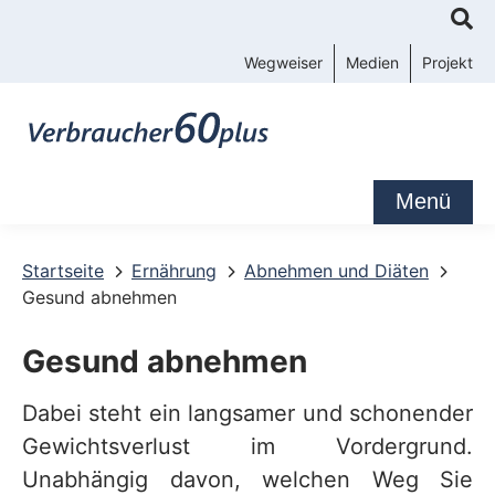
K
o
Wegweiser
Medien
Projekt
n
t
a
k
Menü
t
-
Startseite
Ernährung
Abnehmen und Diäten
Gesund abnehmen
u
n
Gesund abnehmen
d
S
Dabei steht ein langsamer und schonender
Gewichtsverlust im Vordergrund.
e
Unabhängig davon, welchen Weg Sie
r