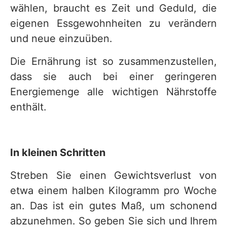
wählen, braucht es Zeit und Geduld, die
v
eigenen Essgewohnheiten zu verändern
i
und neue einzuüben.
c
Die Ernährung ist so zusammenzustellen,
e
dass sie auch bei einer geringeren
b
Energiemenge alle wichtigen Nährstoffe
e
enthält.
r
e
i
In kleinen Schritten
c
Streben Sie einen Gewichtsverlust von
h
etwa einem halben Kilogramm pro Woche
an. Das ist ein gutes Maß, um schonend
abzunehmen. So geben Sie sich und Ihrem