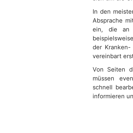
h
In den meisten
Absprache mit
ein, die an
beispielsweis
der Kranken- 
vereinbart ers
Von Seiten de
müssen event
schnell bearb
informieren u