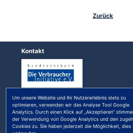
Zurück
Kontakt
Die VERBRAUCHER INITIATIVE e.V.
Um unsere Website und Ihr Nutzererlebnis stets zu
optimieren, verwenden wir das Analyse Tool Google
(Bundesverband)
Analytics. Durch einen Klick auf „Akzeptieren“ stimme
Wollankstr. 134
der Verwendung von Google Analytics und den zugeh
13187 Berlin
Cookies zu. Sie haben jederzeit die Möglichkeit, dies