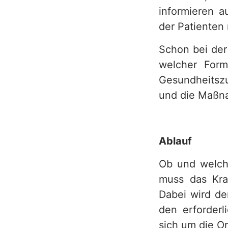
e
informieren a
der Patienten 
r
v
Schon bei der
welcher Form
i
Gesundheitszu
c
und die Maßn
e
b
Ablauf
e
Ob und welche
r
muss das Kra
e
Dabei wird de
i
den erforder
c
sich um die O