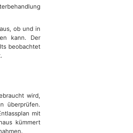
iterbehandlung
aus, ob und in
den kann. Der
lts beobachtet
.
ebraucht wird,
n überprüfen.
ntlassplan mit
nhaus kümmert
ßnahmen.