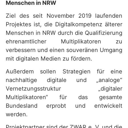
Menschen in NRW
v
Ziel des seit November 2019 laufenden
i
Projektes ist, die Digitalkompetenz älterer
c
Menschen in NRW durch die Qualifizierung
e
ehrenamtlicher Multiplikatoren zu
b
verbessern und einen souveränen Umgang
e
mit digitalen Medien zu fördern.
r
Außerdem sollen Strategien für eine
e
nachhaltige digitale und „analoge“
i
Vernetzungsstruktur „digitaler
c
Multiplikatoren“ für das gesamte
h
Bundesland erprobt und entwickelt
werden.
Projektpartner sind der ZWAR e. V. und die