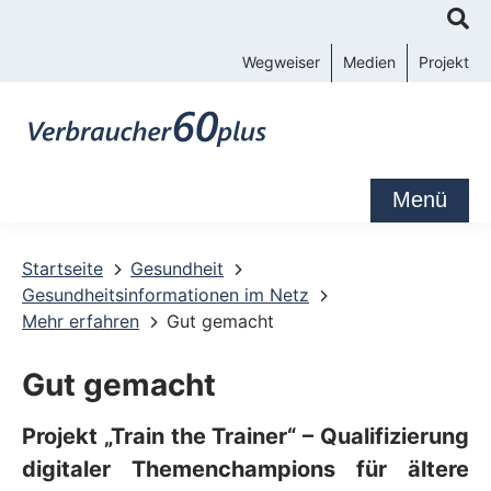
K
o
Wegweiser
Medien
Projekt
n
t
a
k
Menü
t
-
Startseite
Gesundheit
Gesundheitsinformationen im Netz
u
Mehr erfahren
Gut gemacht
n
d
Gut gemacht
S
Projekt „Train the Trainer“ – Qualifizierung
e
digitaler Themenchampions für ältere
r