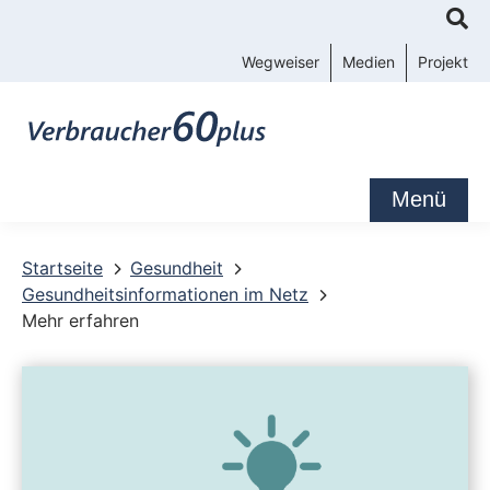
K
o
Wegweiser
Medien
Projekt
n
t
a
k
Menü
t
-
Startseite
Gesundheit
Gesundheitsinformationen im Netz
u
Mehr erfahren
n
d
S
e
r