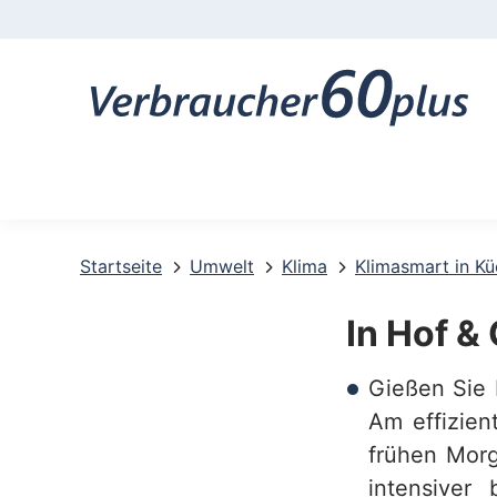
K
o
n
t
a
k
t
Startseite
Umwelt
Klima
Klimasmart in K
-
In Hof &
u
Gießen Sie
n
Am effizien
d
frühen Morg
S
intensiver