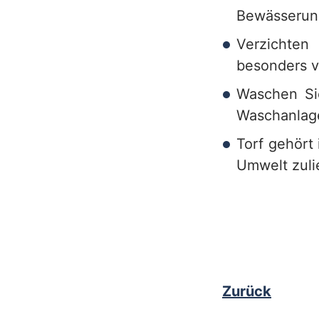
e
Bewässerungs
r
Verzichten
besonders v
v
Waschen Sie
i
Waschanlag
c
Torf gehört
e
Umwelt zulie
b
e
r
e
i
Zurück
c