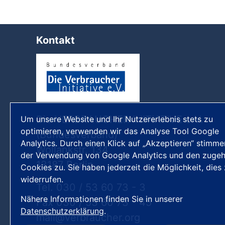
h
Kontakt
Die VERBRAUCHER INITIATIVE e.V.
Um unsere Website und Ihr Nutzererlebnis stets zu
optimieren, verwenden wir das Analyse Tool Google
(Bundesverband)
Analytics. Durch einen Klick auf „Akzeptieren“ stimme
Wollankstr. 134
der Verwendung von Google Analytics und den zugeh
13187 Berlin
Cookies zu. Sie haben jederzeit die Möglichkeit, dies
widerrufen.
Tel. 030 / 53 60 73 - 3
Nähere Informationen finden Sie in unserer
Fax 030 / 53 60 73 - 45
Datenschutzerklärung
.
mail
verbraucher
org