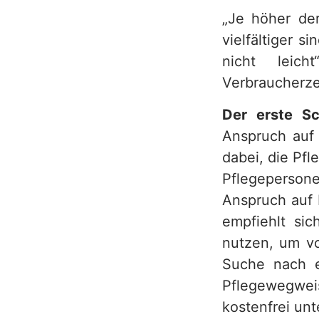
„Je höher der
h
vielfältiger s
nicht leich
Verbraucherzen
Der erste Sc
Anspruch auf 
dabei, die Pf
Pflegepersone
Anspruch auf 
empfiehlt si
nutzen, um vo
Suche nach e
Pflegewegwe
kostenfrei un