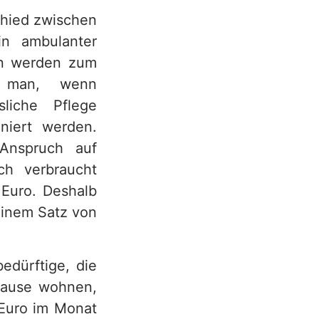
chied zwischen
in ambulanter
gen werden zum
t man, wenn
liche Pflege
niert werden.
 Anspruch auf
ch verbraucht
Euro. Deshalb
einem Satz von
edürftige, die
Hause wohnen,
Euro im Monat