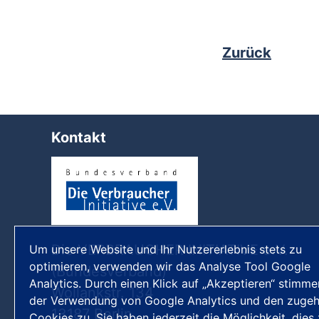
Zurück
Kontakt
Die VERBRAUCHER INITIATIVE e.V.
Um unsere Website und Ihr Nutzererlebnis stets zu
optimieren, verwenden wir das Analyse Tool Google
(Bundesverband)
Analytics. Durch einen Klick auf „Akzeptieren“ stimme
Wollankstr. 134
der Verwendung von Google Analytics und den zugeh
13187 Berlin
Cookies zu. Sie haben jederzeit die Möglichkeit, dies