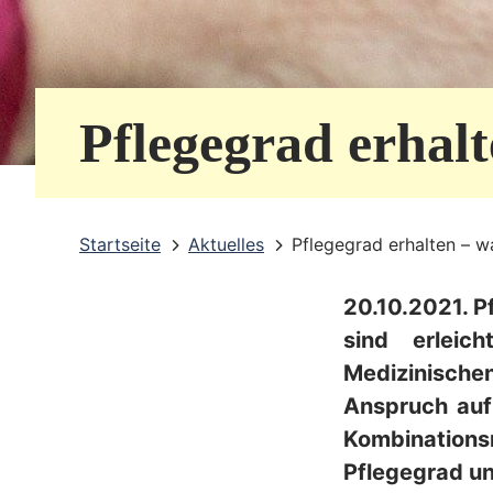
e
r
v
Pflegegrad erhal
i
c
e
Startseite
Aktuelles
Pflegegrad erhalten – w
b
20.10.2021. 
e
sind erlei
r
Medizinische
e
Anspruch auf 
i
Kombination
Pflegegrad un
c