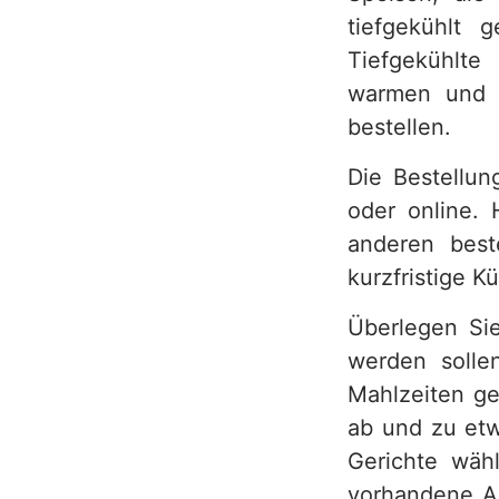
tiefgekühlt 
h
Tiefgekühlte
warmen und g
bestellen.
Die Bestellun
oder online.
anderen best
kurzfristige 
Überlegen Sie
werden solle
Mahlzeiten ge
ab und zu etw
Gerichte wähl
vorhandene Al