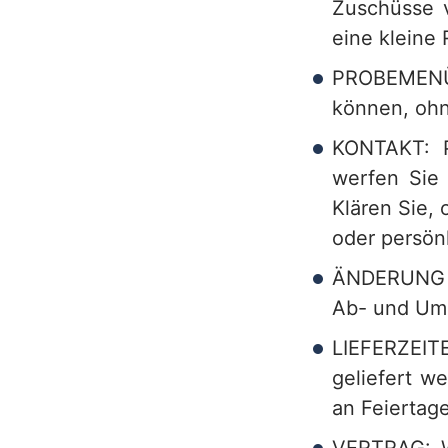
Zuschüsse v
eine kleine
PROBEMENÜS
können, ohne
KONTAKT: P
werfen Sie 
Klären Sie,
oder persönl
ÄNDERUNG D
Ab- und Umb
LIEFERZEIT
geliefert 
an Feiertage