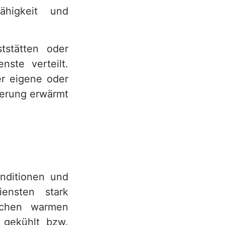
ähigkeit und
tstätten oder
nste verteilt.
er eigene oder
ferung erwärmt
onditionen und
ensten stark
schen warmen
 gekühlt bzw.