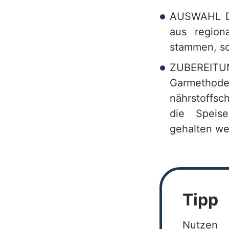
AUSWAHL DE
aus region
stammen, so
ZUBEREIT
Garmethod
nährstoffsc
die Speisen
gehalten we
Tipp
Nutzen 