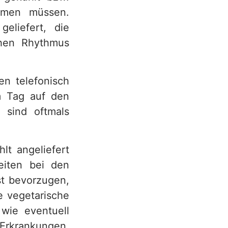
ärmen müssen.
eliefert, die
chen Rhythmus
en telefonisch
m Tag auf den
 sind oftmals
lt angeliefert
eiten bei den
st bevorzugen,
e vegetarische
 wie eventuell
 Erkrankungen,