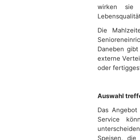
e
wirken sie 
Lebensqualität
r
v
Die Mahlzeit
Senioreneinri
i
Daneben gibt 
c
externe Verte
e
oder fertigges
b
e
Auswahl tre
r
Das Angebot a
e
Service kön
i
unterscheid
c
Speisen, die