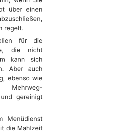
fhin, wenn Sie
ot über einen
abzuschließen,
n regelt.
lien für die
e, die nicht
ium kann sich
n. Aber auch
ig, ebenso wie
nd Mehrweg-
und gereinigt
m Menüdienst
t die Mahlzeit