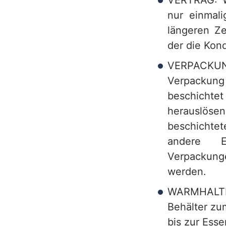
VERTRAG: We
nur einmal
längeren Ze
der die Kon
VERPACKUN
Verpackun
beschichte
herauslös
beschichtet
andere Ei
Verpackung
werden.
WARMHALTE
Behälter zu
bis zur Ess