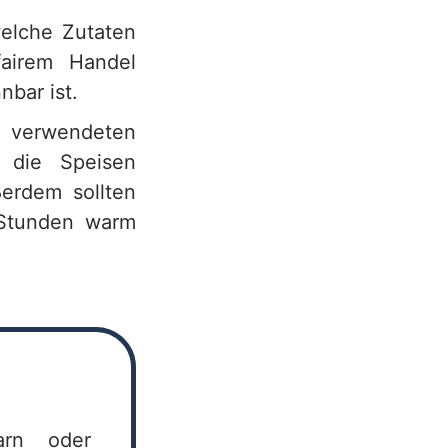
elche Zutaten
fairem Handel
bar ist.
verwendeten
 die Speisen
ßerdem sollten
i Stunden warm
arn oder