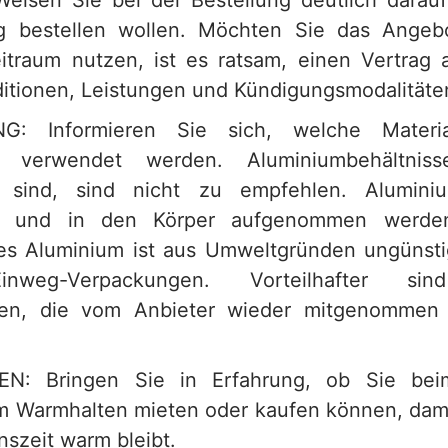
isen Sie bei der Bestellung deutlich darau
ig bestellen wollen. Möchten Sie das Angeb
itraum nutzen, ist es ratsam, einen Vertrag 
ditionen, Leistungen und Kündigungsmodalitäte
G: Informieren Sie sich, welche Materia
g verwendet werden. Aluminiumbehältniss
t sind, sind nicht zu empfehlen. Alumin
en und in den Körper aufgenommen werde
es Aluminium ist aus Umweltgründen ungünst
nweg-Verpackungen. Vorteilhafter si
en, die vom Anbieter wieder mitgenommen 
N: Bringen Sie in Erfahrung, ob Sie bei
m Warmhalten mieten oder kaufen können, dami
enszeit warm bleibt.