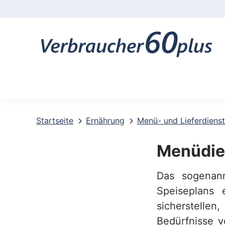
K
o
n
t
a
k
t
Startseite
Ernährung
Menü- und Lieferdiens
-
Menüdie
u
Das sogenann
n
Speiseplans 
d
sicherstelle
S
Bedürfnisse v