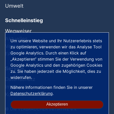
Umwelt
Schnelleinstieg
Wegweiser
Aktuelles
Um unsere Website und Ihr Nutzererlebnis stets
Veranstaltungen
zu optimieren, verwenden wir das Analyse Tool
Google Analytics. Durch einen Klick auf
FAQ
„Akzeptieren“ stimmen Sie der Verwendung von
Google Analytics und den zugehörigen Cookies
Service
zu. Sie haben jederzeit die Möglichkeit, dies zu
widerrufen.
Datenschutz
Impressum
Nähere Informationen finden Sie in unserer
Datenschutzerklärung
.
Kontakt
Akzeptieren
© Die VERBRAUCHER INITIATIVE e.V.