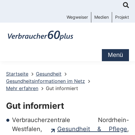
K
o
Wegweiser
Medien
Projekt
n
t
a
k
Menü
t
-
Startseite
Gesundheit
Gesundheitsinformationen im Netz
u
Mehr erfahren
Gut informiert
n
d
Gut informiert
S
Verbraucherzentrale Nordrhein-
e
Westfalen,
Gesundheit & Pflege
,
r