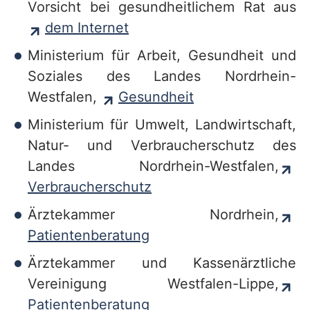
Vorsicht bei gesundheitlichem Rat aus
v
dem Internet
i
Ministerium für Arbeit, Gesundheit und
c
Soziales des Landes Nordrhein-
e
Westfalen,
Gesundheit
b
Ministerium für Umwelt, Landwirtschaft,
e
Natur- und Verbraucherschutz des
r
Landes Nordrhein-Westfalen,
e
Verbraucherschutz
i
Ärztekammer Nordrhein,
c
Patientenberatung
h
Ärztekammer und Kassenärztliche
Vereinigung Westfalen-Lippe,
Patientenberatung