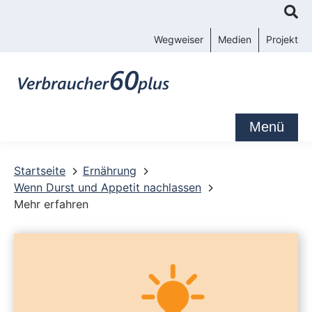
K
o
Wegweiser
Medien
Projekt
n
t
a
k
Menü
t
-
Startseite
Ernährung
Wenn Durst und Appetit nachlassen
u
Mehr erfahren
n
d
S
e
r