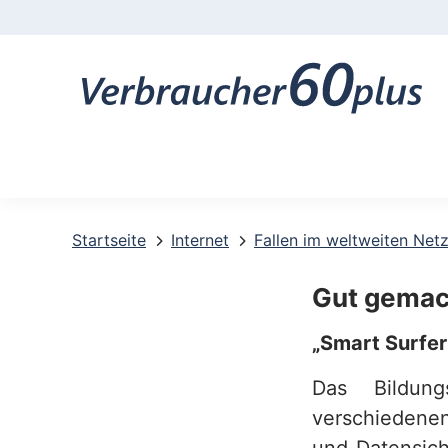
K
o
n
t
a
k
t
Startseite
Internet
Fallen im weltweiten Net
-
Gut gemac
u
„Smart Surfer“
n
Das Bildung
d
verschieden
S