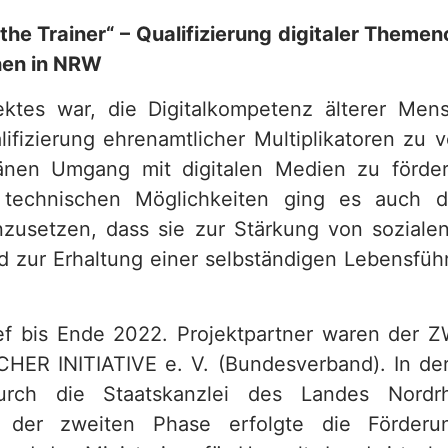
n the Trainer“ – Qualifizierung digitaler Theme
hen in NRW
jektes war, die Digitalkompetenz älterer Me
lifizierung ehrenamtlicher Multiplikatoren zu 
änen Umgang mit digitalen Medien zu förde
technischen Möglichkeiten ging es auch da
zusetzen, dass sie zur Stärkung von sozial
d zur Erhaltung einer selbständigen Lebensfüh
ief bis Ende 2022. Projektpartner waren der 
ER INITIATIVE e. V. (Bundesverband). In de
rch die Staatskanzlei des Landes Nordrhe
n der zweiten Phase erfolgte die Förder