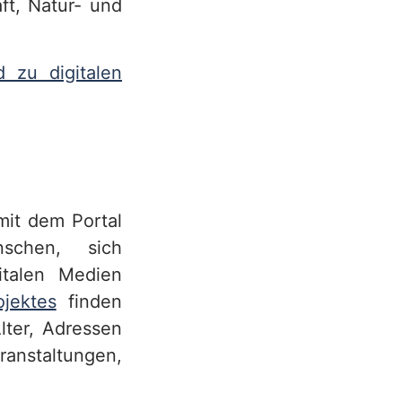
ft, Natur- und
 zu digitalen
mit dem Portal
schen, sich
italen Medien
ojektes
finden
lter, Adressen
staltungen,
.