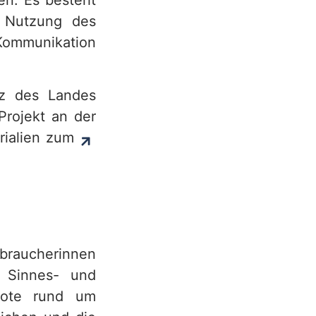
en. Es besteht
r Nutzung des
 Kommunikation
tz des Landes
Projekt an der
erialien zum
rbraucherinnen
 Sinnes- und
ebote rund um