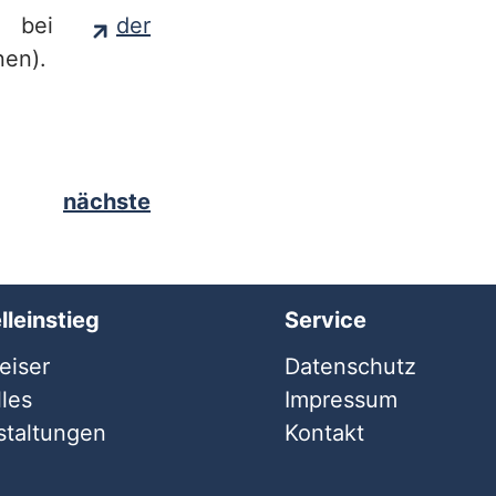
es bei
der
nen).
nächste
lleinstieg
Service
iser
Datenschutz
les
Impressum
staltungen
Kontakt