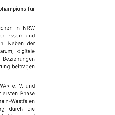
nchampions für
nschen in NRW
verbessern und
rn. Neben der
rum, digitale
en Beziehungen
rung beitragen
ZWAR e. V. und
r ersten Phase
in-Westfalen
ung durch die