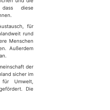
glichen und die
 dass diese
nnen.
Austausch, für
hlandweit rund
ltere Menschen
eren. Außerdem
an.
meinschaft der
land sicher im
 für Umwelt,
gefördert. Die