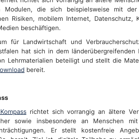
erheit richtet sich vorrangig an ältere Mensch
 Modulen, die sich beispielsweise mit de
inen Risiken, mobilem Internet, Datenschutz,
Medien beschäftigen.
ium für Landwirtschaft und Verbraucherschu
tfalen hat sich in dem länderübergreifenden 
n Lehrmaterialien beteiligt und stellt die Mat
Download
bereit.
ass
l-Kompass
richtet sich vorrangig an ältere Ve
cher sowie insbesondere an Menschen mit
einträchtigungen. Er stellt kostenfreie Ang