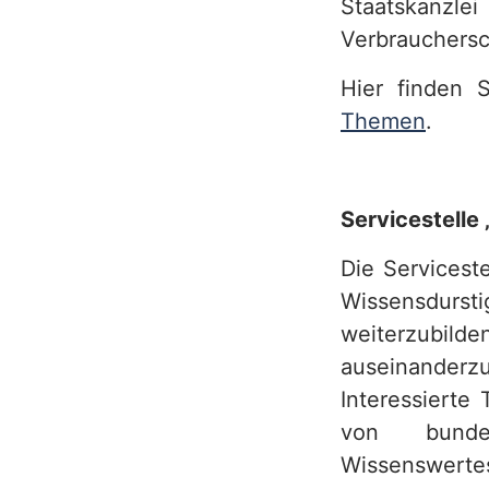
Staatskanzlei
Verbrauchersc
Hier finden 
Themen
.
Servicestelle
Die Servicest
Wissensdur
weiterzubild
auseinanderz
Interessierte
von bundes
Wissenswertes