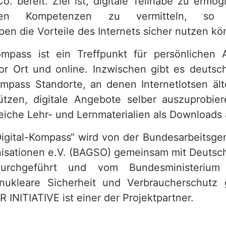
o. bereit. Ziel ist, digitale Teilhabe zu ermö
nden Kompetenzen zu vermitteln, so
en die Vorteile des Internets sicher nutzen kö
ompass ist ein Treffpunkt für persönlichen 
r Ort und online. Inzwischen gibt es deutsc
ompass Standorte, an denen Internetlotsen ä
ützen, digitale Angebote selber auszuprobi
reiche Lehr- und Lernmaterialien als Downloads 
Digital-Kompass“ wird von der Bundesarbeitsge
isationen e.V. (BAGSO) gemeinsam mit Deutsch
urchgeführt und vom Bundesministerium
nukleare Sicherheit und Verbraucherschutz 
NITIATIVE ist einer der Projektpartner.