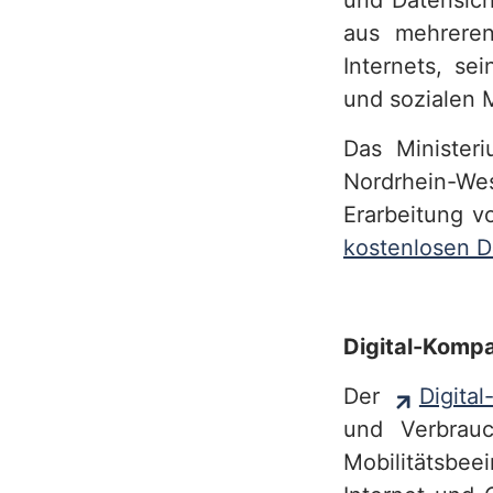
und Datensich
e
aus mehreren
r
Internets, se
und sozialen 
v
i
Das Minister
Nordrhein-Wes
c
Erarbeitung vo
e
kostenlosen 
b
e
Digital-Komp
r
Der
Digita
e
und Verbrau
i
Mobilitätsbe
c