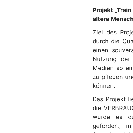
Projekt „Trai
ältere Mensc
Ziel des Pro
durch die Qua
einen souver
Nutzung der 
Medien so ein
zu pflegen un
können.
Das Projekt l
die VERBRAUCH
wurde es du
gefördert, i