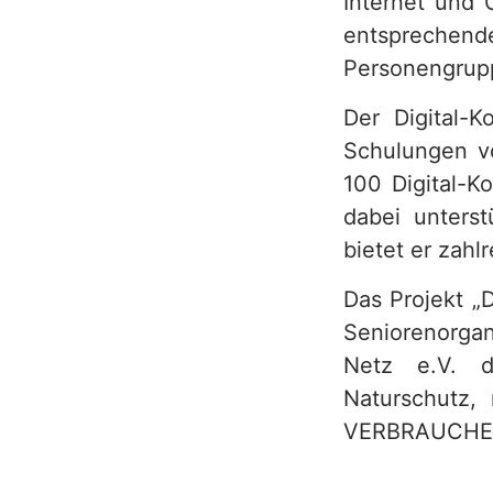
Internet und C
h
entspreche
Personengrupp
Der Digital-K
Schulungen vo
100 Digital-K
dabei unterst
bietet er zahl
Das Projekt „
Seniorenorgan
Netz e.V. d
Naturschutz, 
VERBRAUCHER I