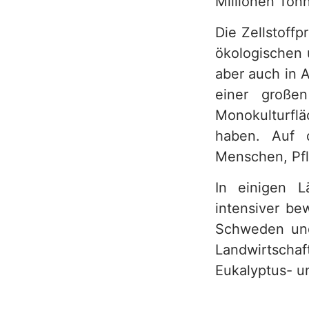
Millionen Ton
Die Zellstoffp
ökologischen 
aber auch in 
einer großen
Monokulturfl
haben. Auf 
Menschen, Pfl
In einigen L
intensiver be
Schweden und 
Landwirtscha
Eukalyptus- u