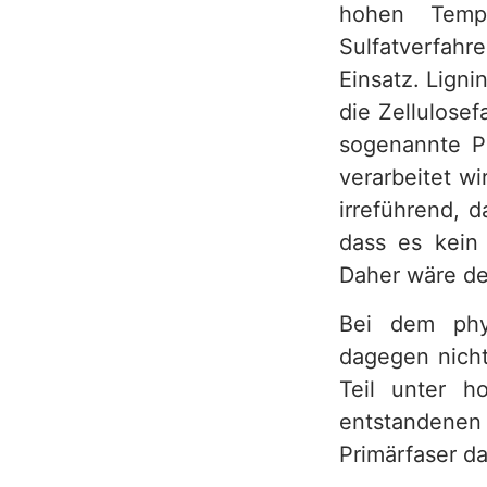
hohen Tempe
Sulfatverfahr
Einsatz. Lign
die Zellulosef
sogenannte Pr
verarbeitet wi
irreführend, d
dass es kein 
Daher wäre der
Bei dem phys
dagegen nicht
Teil unter h
entstandenen 
Primärfaser dar