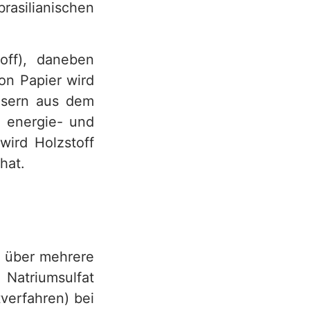
asilianischen
toff), daneben
on Papier wird
Fasern aus dem
, energie- und
wird Holzstoff
hat.
d über mehrere
triumsulfat
verfahren) bei