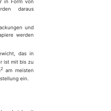
er in Form von
erden daraus
rpackungen und
papiere werden
wicht, das in
 ist mit bis zu
2
m
am meisten
stellung ein.