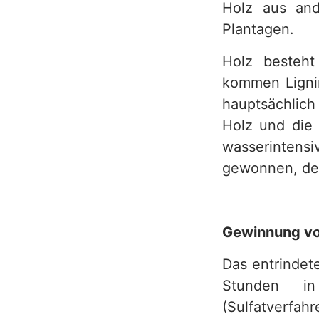
Holz aus and
h
Plantagen.
Holz besteht 
kommen Lignin
hauptsächlich
Holz und die 
wasserintensi
gewonnen, der
Gewinnung von
Das entrindet
Stunden in
(Sulfatverfah