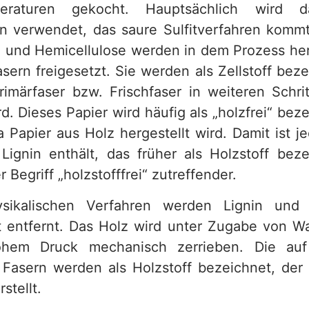
raturen gekocht. Hauptsächlich wird da
en verwendet, das saure Sulfitverfahren komm
in und Hemicellulose werden in dem Prozess he
asern freigesetzt. Sie werden als Zellstoff beze
imärfaser bzw. Frischfaser in weiteren Schri
rd. Dieses Papier wird häufig als „holzfrei“ beze
a Papier aus Holz hergestellt wird. Damit ist 
Lignin enthält, das früher als Holzstoff bez
 Begriff „holzstofffrei“ zutreffender.
ikalischen Verfahren werden Lignin und 
 entfernt. Das Holz wird unter Zugabe von 
ohem Druck mechanisch zerrieben. Die au
Fasern werden als Holzstoff bezeichnet, der 
stellt.