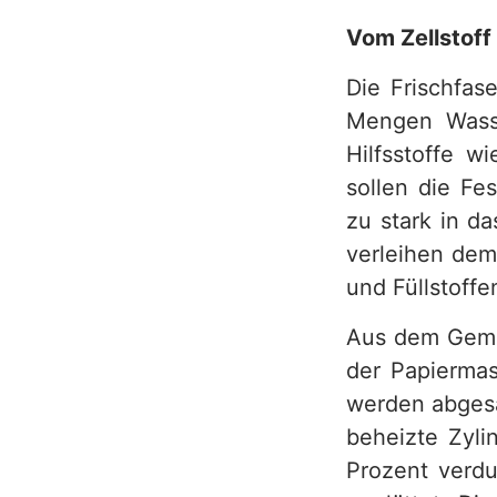
Vom Zellstoff
Die Frischfas
Mengen Wasse
Hilfsstoffe w
sollen die Fe
zu stark in da
verleihen dem
und Füllstoffe
Aus dem Gemis
der Papiermas
werden abgesa
beheizte Zyli
Prozent verdu