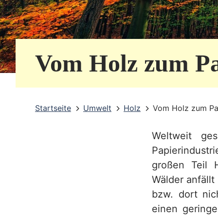
e
r
v
Vom Holz zum Pa
i
c
e
Startseite
Umwelt
Holz
Vom Holz zum Pa
b
Weltweit ge
e
Papierindustr
r
großen Teil 
e
Wälder anfäll
i
bzw. dort nic
einen gering
c