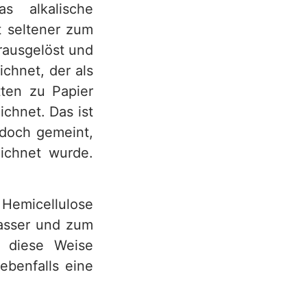
s alkalische
t seltener zum
rausgelöst und
ichnet, der als
tten zu Papier
ichnet. Das ist
jedoch gemeint,
eichnet wurde.
Hemicellulose
Wasser und zum
f diese Weise
ebenfalls eine