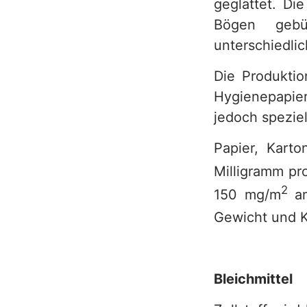
geglättet. Di
Bögen gebün
unterschiedlic
Die Produktio
Hygienepapier
jedoch spezie
Papier, Kart
Milligramm pr
2
150 mg/m
am
Gewicht und K
Bleichmittel