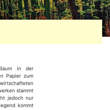
 Baum in der
von Papier zum
irtschafteten
ewerken stammt
cht jedoch nur
wiegend kommt