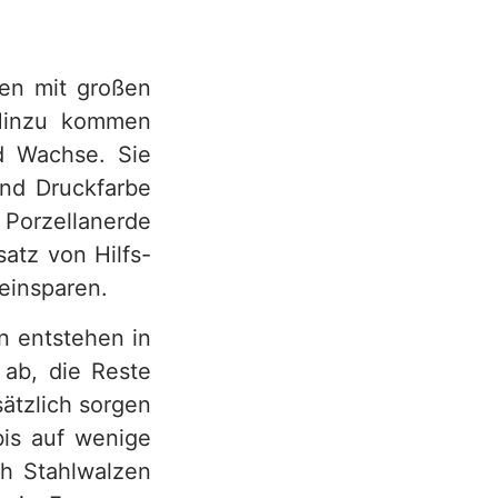
ten mit großen
 Hinzu kommen
nd Wachse. Sie
und Druckfarbe
r Porzellanerde
atz von Hilfs-
 einsparen.
n entstehen in
 ab, die Reste
ätzlich sorgen
bis auf wenige
ch Stahlwalzen