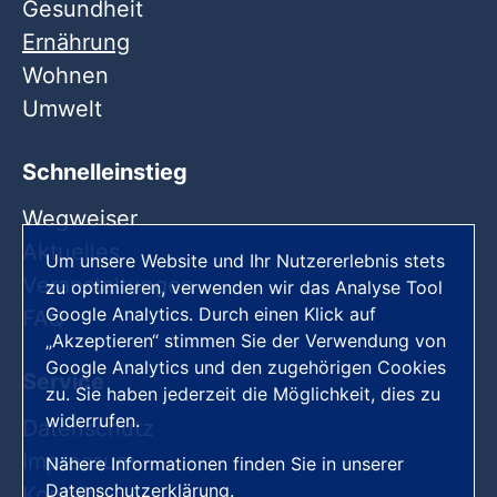
Gesundheit
Ernährung
Wohnen
Umwelt
Schnelleinstieg
Wegweiser
Aktuelles
Um unsere Website und Ihr Nutzererlebnis stets
Veranstaltungen
zu optimieren, verwenden wir das Analyse Tool
Google Analytics. Durch einen Klick auf
FAQ
„Akzeptieren“ stimmen Sie der Verwendung von
Google Analytics und den zugehörigen Cookies
Service
zu. Sie haben jederzeit die Möglichkeit, dies zu
widerrufen.
Datenschutz
Impressum
Nähere Informationen finden Sie in unserer
Datenschutzerklärung
.
Kontakt