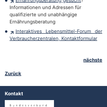
Ernährungsberatung gesucht
?
v
Informationen und Adressen für
i
qualifizierte und unabhängige
c
Ernährungsberatung
e
Interaktives Lebensmittel-Forum der
b
Verbraucherzentralen, Kontaktformular
e
r
nächste
e
i
Zurück
c
h
Kontakt