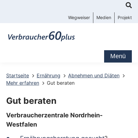
K
o
Wegweiser
Medien
Projekt
n
t
a
k
Menü
t
-
Startseite
Ernährung
Abnehmen und Diäten
Mehr erfahren
Gut beraten
u
n
Gut beraten
d
S
Verbraucherzentrale Nordrhein-
Westfalen
e
r