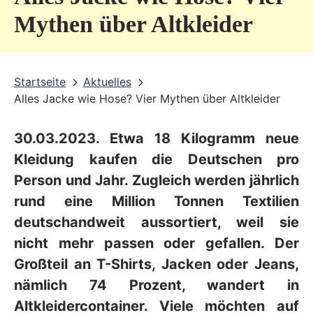
v
Mythen über Altkleider
i
c
Startseite
Aktuelles
e
Alles Jacke wie Hose? Vier Mythen über Altkleider
b
e
30.03.2023. Etwa 18 Kilogramm neue
r
Kleidung kaufen die Deutschen pro
e
Person und Jahr. Zugleich werden jährlich
rund eine Million Tonnen Textilien
i
deutschandweit aussortiert, weil sie
c
nicht mehr passen oder gefallen. Der
h
Großteil an T-Shirts, Jacken oder Jeans,
nämlich 74 Prozent, wandert in
Altkleidercontainer. Viele möchten auf