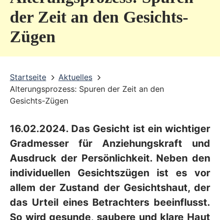
v
der Zeit an den Gesichts-
i
Zügen
c
e
b
Startseite
Aktuelles
Alterungsprozess: Spuren der Zeit an den
e
Gesichts-Zügen
r
e
16.02.2024. Das Gesicht ist ein wichtiger
i
Gradmesser für Anziehungskraft und
c
Ausdruck der Persönlichkeit. Neben den
individuellen Gesichtszügen ist es vor
h
allem der Zustand der Gesichtshaut, der
das Urteil eines Betrachters beeinflusst.
So wird gesunde, saubere und klare Haut