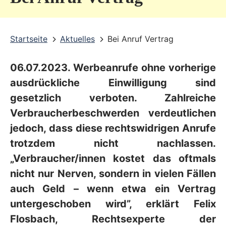
v
i
Startseite
Aktuelles
Bei Anruf Vertrag
c
e
06.07.2023. Werbeanrufe ohne vorherige
b
ausdrückliche Einwilligung sind
e
gesetzlich verboten. Zahlreiche
r
Verbraucherbeschwerden verdeutlichen
jedoch, dass diese rechtswidrigen Anrufe
e
trotzdem nicht nachlassen.
i
„Verbraucher/innen kostet das oftmals
c
nicht nur Nerven, sondern in vielen Fällen
h
auch Geld – wenn etwa ein Vertrag
untergeschoben wird”, erklärt Felix
Flosbach, Rechtsexperte der