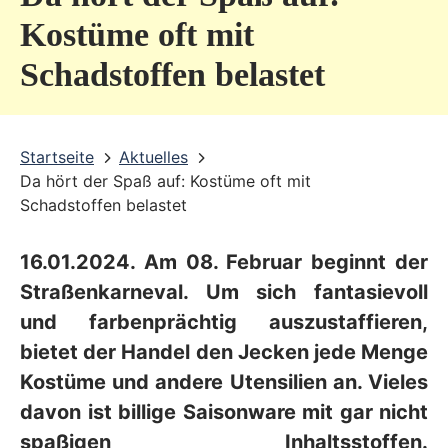
v
Kostüme oft mit
i
Schadstoffen belastet
c
e
b
Startseite
Aktuelles
Da hört der Spaß auf: Kostüme oft mit
e
Schadstoffen belastet
r
e
16.01.2024. Am 08. Februar beginnt der
i
Straßenkarneval. Um sich fantasievoll
c
und farbenprächtig auszustaffieren,
bietet der Handel den Jecken jede Menge
h
Kostüme und andere Utensilien an. Vieles
davon ist billige Saisonware mit gar nicht
spaßigen Inhaltsstoffen.