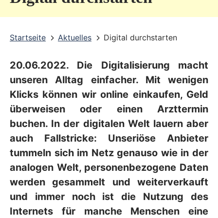
v
i
Startseite
Aktuelles
Digital durchstarten
c
e
20.06.2022. Die Digitalisierung macht
b
unseren Alltag einfacher. Mit wenigen
e
Klicks können wir online einkaufen, Geld
r
überweisen oder einen Arzttermin
buchen. In der digitalen Welt lauern aber
e
auch Fallstricke: Unseriöse Anbieter
i
tummeln sich im Netz genauso wie in der
c
analogen Welt, personenbezogene Daten
h
werden gesammelt und weiterverkauft
und immer noch ist die Nutzung des
Internets für manche Menschen eine