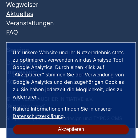
Wegweiser
Aktuelles
Veranstaltungen
FAQ
Service
Um unsere Website und Ihr Nutzererlebnis stets
zu optimieren, verwenden wir das Analyse Tool
Datenschutz
Google Analytics. Durch einen Klick auf
Impressum
„Akzeptieren“ stimmen Sie der Verwendung von
Kontakt
Google Analytics und den zugehörigen Cookies
zu. Sie haben jederzeit die Möglichkeit, dies zu
widerrufen.
© Die VERBRAUCHER INITIATIVE e.V.
(Bundesverband)
Nähere Informationen finden Sie in unserer
Datenschutzerklärung
.
SimpleThings GmbH:
Webdesign
und
TYPO3 CMS
Akzeptieren