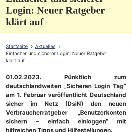
v
Login: Neuer Ratgeber
i
klärt auf
c
e
b
Startseite
Aktuelles
Einfacher und sicherer Login: Neuer Ratgeber
e
klärt auf
r
e
01.02.2023. Pünktlich zum
i
deutschlandweiten „Sicheren Login Tag“
c
am 1. Februar veröffentlicht Deutschland
sicher im Netz (DsiN) den neuen
h
Verbraucherratgeber „Benutzerkonten
sichern – einfach einloggen“ mit
hilfreichen Tipps und Hilfestellungen.