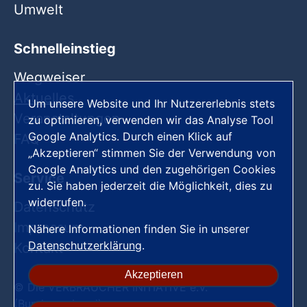
Umwelt
Schnelleinstieg
Wegweiser
Aktuelles
Um unsere Website und Ihr Nutzererlebnis stets
Veranstaltungen
zu optimieren, verwenden wir das Analyse Tool
Google Analytics. Durch einen Klick auf
FAQ
„Akzeptieren“ stimmen Sie der Verwendung von
Google Analytics und den zugehörigen Cookies
Service
zu. Sie haben jederzeit die Möglichkeit, dies zu
widerrufen.
Datenschutz
Impressum
Nähere Informationen finden Sie in unserer
Datenschutzerklärung
.
Kontakt
Akzeptieren
© Die VERBRAUCHER INITIATIVE e.V.
(Bundesverband)